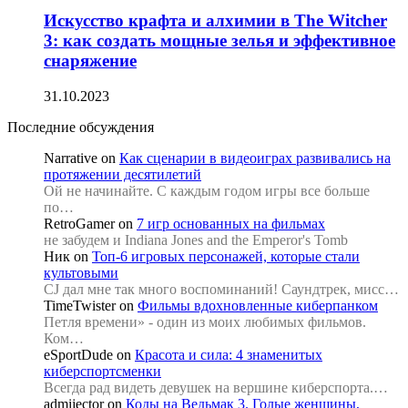
Искусство крафта и алхимии в The Witcher
3: как создать мощные зелья и эффективное
снаряжение
31.10.2023
Последние обсуждения
Narrative
on
Как сценарии в видеоиграх развивались на
протяжении десятилетий
Ой не начинайте. С каждым годом игры все больше
по…
RetroGamer
on
7 игр основанных на фильмах
не забудем и Indiana Jones and the Emperor's Tomb
Ник
on
Топ-6 игровых персонажей, которые стали
культовыми
CJ дал мне так много воспоминаний! Саундтрек, мисс…
TimeTwister
on
Фильмы вдохновленные киберпанком
Петля времени» - один из моих любимых фильмов.
Ком…
eSportDude
on
Красота и сила: 4 знаменитых
киберспортсменки
Всегда рад видеть девушек на вершине киберспорта.…
admijector
on
Коды на Ведьмак 3. Голые женщины,