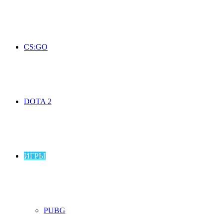
CS:GO
DOTA 2
ИГРЫ
PUBG