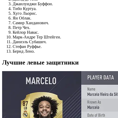
Джанлуиджи Буффон.
Тибо Куртуа.
Хуго Льорис.
Ян Облак.
Самир Ханданович.
Петр Чех.
Кейлор Навас.
Марк-Андре Тер Штейген.
Даниэль Субашич.
Стефан Руффье.
Бернд Лено.
Лучшие левые защитники