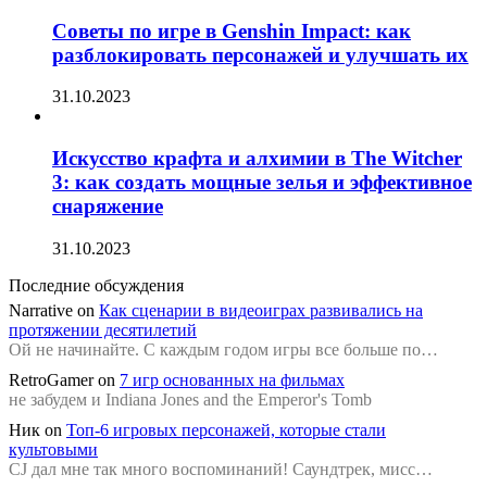
Советы по игре в Genshin Impact: как
разблокировать персонажей и улучшать их
31.10.2023
Искусство крафта и алхимии в The Witcher
3: как создать мощные зелья и эффективное
снаряжение
31.10.2023
Последние обсуждения
Narrative
on
Как сценарии в видеоиграх развивались на
протяжении десятилетий
Ой не начинайте. С каждым годом игры все больше по…
RetroGamer
on
7 игр основанных на фильмах
не забудем и Indiana Jones and the Emperor's Tomb
Ник
on
Топ-6 игровых персонажей, которые стали
культовыми
CJ дал мне так много воспоминаний! Саундтрек, мисс…