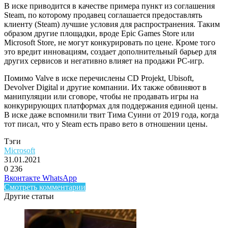
В иске приводится в качестве примера пункт из соглашения
Steam, по которому продавец соглашается предоставлять
клиенту (Steam) лучшие условия для распространения. Таким
образом другие площадки, вроде Epic Games Store или
Microsoft Store, не могут конкурировать по цене. Кроме того
это вредит инновациям, создает дополнительный барьер для
других сервисов и негативно влияет на продажи PC-игр.
Помимо Valve в иске перечислены CD Projekt, Ubisoft,
Devolver Digital и другие компании. Их также обвиняют в
манипуляции или сговоре, чтобы не продавать игры на
конкурирующих платформах для поддержания единой цены.
В иске даже вспомнили твит Тима Суини от 2019 года, когда
тот писал, что у Steam есть право вето в отношении цены.
Тэги
Microsoft
31.01.2021
0
236
Facebook
Twitter
LinkedIn
Telegram
Вконтакте
WhatsApp
Смотреть комментарии
Другие статьи