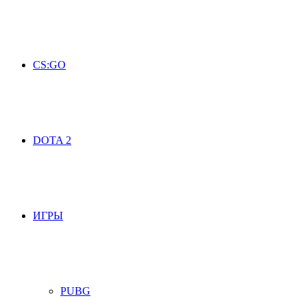
CS:GO
DOTA 2
ИГРЫ
PUBG