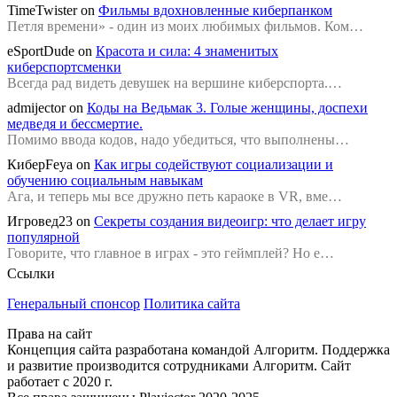
TimeTwister
on
Фильмы вдохновленные киберпанком
Петля времени» - один из моих любимых фильмов. Ком…
eSportDude
on
Красота и сила: 4 знаменитых
киберспортсменки
Всегда рад видеть девушек на вершине киберспорта.…
admijector
on
Коды на Ведьмак 3. Голые женщины, доспехи
медведя и бессмертие.
Помимо ввода кодов, надо убедиться, что выполнены…
КиберFeya
on
Как игры содействуют социализации и
обучению социальным навыкам
Ага, и теперь мы все дружно петь караоке в VR, вме…
Игровед23
on
Секреты создания видеоигр: что делает игру
популярной
Говорите, что главное в играх - это геймплей? Но е…
Ссылки
Генеральный спонсор
Политика сайта
Права на сайт
Концепция сайта разработана командой Алгоритм. Поддержка
и развитие производится сотрудниками Алгоритм. Сайт
работает с 2020 г.