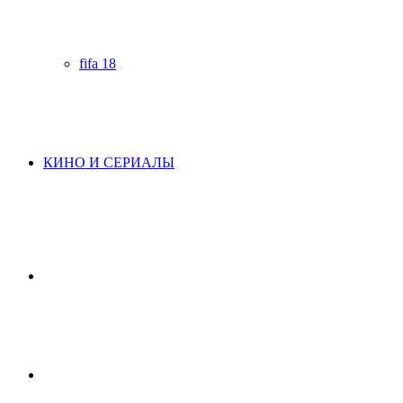
fifa 18
КИНО И СЕРИАЛЫ
Начните
поиск
Switch