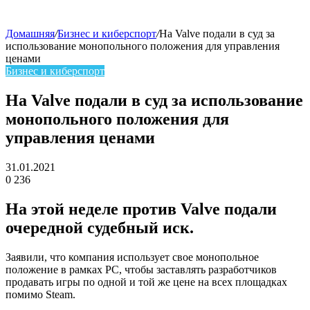
Домашняя
/
Бизнес и киберспорт
/
На Valve подали в суд за
использование монопольного положения для управления
skin
ценами
Бизнес и киберспорт
На Valve подали в суд за использование
монопольного положения для
управления ценами
31.01.2021
0
236
Facebook
Twitter
LinkedIn
На этой неделе против Valve подали
очередной судебный иск.
Заявили, что компания использует свое монопольное
положение в рамках PC, чтобы заставлять разработчиков
продавать игры по одной и той же цене на всех площадках
помимо Steam.