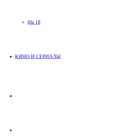
fifa 18
КИНО И СЕРИАЛЫ
Начните
поиск
Switch