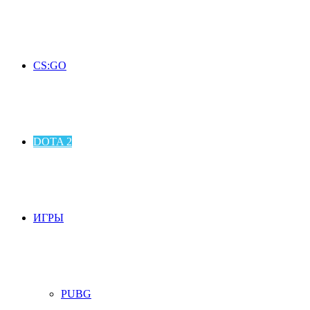
CS:GO
DOTA 2
ИГРЫ
PUBG