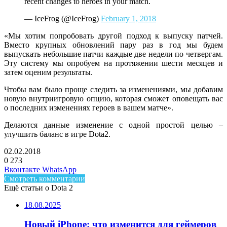
recent changes to heroes in your match.
— IceFrog (@IceFrog)
February 1, 2018
«Мы хотим попробовать другой подход к выпуску патчей.
Вместо крупных обновлений пару раз в год мы будем
выпускать небольшие патчи каждые две недели по четвергам.
Эту систему мы опробуем на протяжении шести месяцев и
затем оценим результаты.
Чтобы вам было проще следить за изменениями, мы добавим
новую внутриигровую опцию, которая сможет оповещать вас
о последних изменениях героев в вашем матче».
Делаются данные изменение с одной простой целью –
улучшить баланс в игре Dota2.
02.02.2018
0
273
Facebook
Twitter
LinkedIn
Telegram
Вконтакте
WhatsApp
Смотреть комментарии
Ещё статьи о Dota 2
18.08.2025
Новый iPhone: что изменится для геймеров