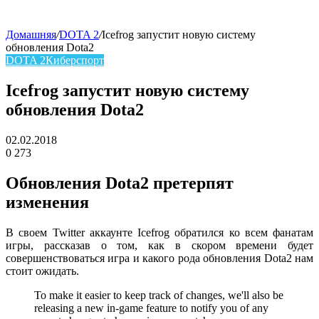
Домашняя
/
DOTA 2
/
Icefrog запустит новую систему
обновления Dota2
skin
DOTA 2
Киберспорт
Icefrog запустит новую систему
обновления Dota2
02.02.2018
0
273
Facebook
Twitter
LinkedIn
Обновления Dota2 претерпят
изменения
В своем Twitter аккаунте Icefrog обратился ко всем фанатам
игры, рассказав о том, как в скором времени будет
совершенствоваться игра и какого рода обновления Dota2 нам
стоит ожидать.
To make it easier to keep track of changes, we'll also be
releasing a new in-game feature to notify you of any