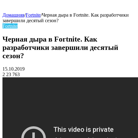
Домашняя
/
Fortnite
/
Черная дыра в Fortnite. Как разработчики
завершили десятый сезон?
skin
Fortnite
Черная дыра в Fortnite. Как
разработчики завершили десятый
сезон?
15.10.2019
2
23 763
Facebook
Twitter
LinkedIn