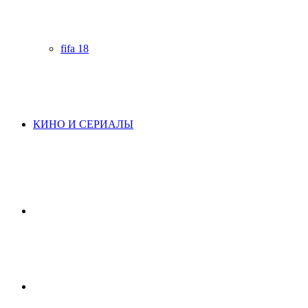
fifa 18
КИНО И СЕРИАЛЫ
Начните
поиск
Switch