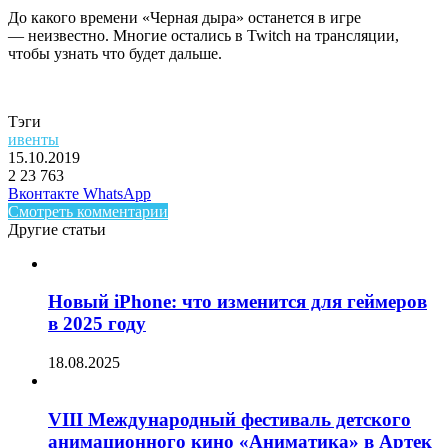
До какого времени «Черная дыра» останется в игре
— неизвестно. Многие остались в Twitch на трансляции,
чтобы узнать что будет дальше.
Тэги
ивенты
15.10.2019
2
23 763
Facebook
Twitter
LinkedIn
Telegram
Вконтакте
WhatsApp
Смотреть комментарии
Другие статьи
Новый iPhone: что изменится для геймеров
в 2025 году
18.08.2025
VIII Международный фестиваль детского
анимационного кино «Аниматика» в Артек