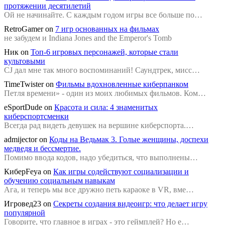
протяжении десятилетий
Ой не начинайте. С каждым годом игры все больше по…
RetroGamer
on
7 игр основанных на фильмах
не забудем и Indiana Jones and the Emperor's Tomb
Ник
on
Топ-6 игровых персонажей, которые стали
культовыми
CJ дал мне так много воспоминаний! Саундтрек, мисс…
TimeTwister
on
Фильмы вдохновленные киберпанком
Петля времени» - один из моих любимых фильмов. Ком…
eSportDude
on
Красота и сила: 4 знаменитых
киберспортсменки
Всегда рад видеть девушек на вершине киберспорта.…
admijector
on
Коды на Ведьмак 3. Голые женщины, доспехи
медведя и бессмертие.
Помимо ввода кодов, надо убедиться, что выполнены…
КиберFeya
on
Как игры содействуют социализации и
обучению социальным навыкам
Ага, и теперь мы все дружно петь караоке в VR, вме…
Игровед23
on
Секреты создания видеоигр: что делает игру
популярной
Говорите, что главное в играх - это геймплей? Но е…