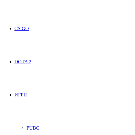
CS:GO
DOTA 2
ИГРЫ
PUBG