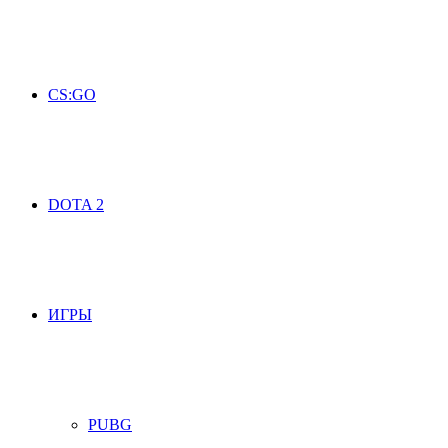
CS:GO
DOTA 2
ИГРЫ
PUBG