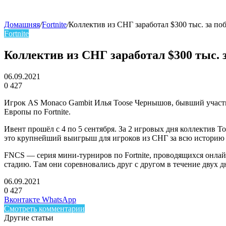
Домашняя
/
Fortnite
/
Коллектив из СНГ заработал $300 тыс. за поб
Fortnite
skin
Коллектив из СНГ заработал $300 тыс. з
06.09.2021
0
427
Facebook
Twitter
LinkedIn
Игрок AS Monaco Gambit Илья Toose Чернышов, бывший участник
Европы по Fortnite.
Ивент прошёл с 4 по 5 сентября. За 2 игровых дня коллектив T
это крупнейший выигрыш для игроков из СНГ за всю историю с
FNCS — серия мини-турниров по Fortnite, проводящихся онла
стадию. Там они соревновались друг с другом в течение двух д
06.09.2021
0
427
Facebook
Twitter
LinkedIn
Telegram
Вконтакте
WhatsApp
Смотреть комментарии
Другие статьи