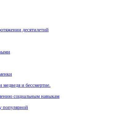
ротяжении десятилетий
овыми
…
сменки
 медведя и бессмертие.
учению социальным навыкам
ру популярной