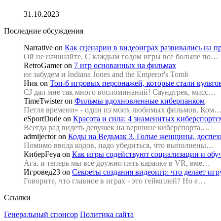
31.10.2023
Последние обсуждения
Narrative
on
Как сценарии в видеоиграх развивались на п
Ой не начинайте. С каждым годом игры все больше по…
RetroGamer
on
7 игр основанных на фильмах
не забудем и Indiana Jones and the Emperor's Tomb
Ник
on
Топ-6 игровых персонажей, которые стали культ
CJ дал мне так много воспоминаний! Саундтрек, мисс…
TimeTwister
on
Фильмы вдохновленные киберпанком
Петля времени» - один из моих любимых фильмов. Ком
eSportDude
on
Красота и сила: 4 знаменитых киберспорт
Всегда рад видеть девушек на вершине киберспорта.…
admijector
on
Коды на Ведьмак 3. Голые женщины, доспехи
Помимо ввода кодов, надо убедиться, что выполнены…
КиберFeya
on
Как игры содействуют социализации и об
Ага, и теперь мы все дружно петь караоке в VR, вме…
Игровед23
on
Секреты создания видеоигр: что делает иг
Говорите, что главное в играх - это геймплей? Но е…
Ссылки
Генеральный спонсор
Политика сайта