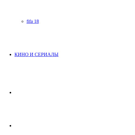
fifa 18
КИНО И СЕРИАЛЫ
Начните
поиск
Switch