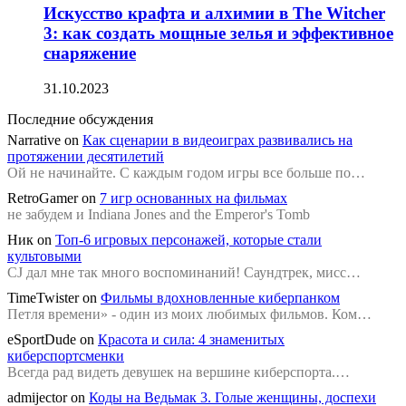
Искусство крафта и алхимии в The Witcher
3: как создать мощные зелья и эффективное
снаряжение
31.10.2023
Последние обсуждения
Narrative
on
Как сценарии в видеоиграх развивались на
протяжении десятилетий
Ой не начинайте. С каждым годом игры все больше по…
RetroGamer
on
7 игр основанных на фильмах
не забудем и Indiana Jones and the Emperor's Tomb
Ник
on
Топ-6 игровых персонажей, которые стали
культовыми
CJ дал мне так много воспоминаний! Саундтрек, мисс…
TimeTwister
on
Фильмы вдохновленные киберпанком
Петля времени» - один из моих любимых фильмов. Ком…
eSportDude
on
Красота и сила: 4 знаменитых
киберспортсменки
Всегда рад видеть девушек на вершине киберспорта.…
admijector
on
Коды на Ведьмак 3. Голые женщины, доспехи