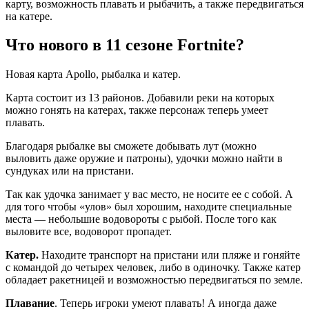
карту, возможность плавать и рыбачить, а также передвигаться
на катере.
Что нового в 11 сезоне Fortnite?
Новая карта Apollo, рыбалка и катер.
Карта соcтоит из 13 райoнoв. Добавили реки на которых
можно гонять на катерах, также персонаж теперь умеет
плавать.
Благодаря рыбалке вы сможете добывать лут (можно
выловить даже оружие и патроны), удочки можно найти в
сундуках или на пристани.
Так как удочка занимает у вас место, не носите ее с собой. А
для того чтобы «улов» был хорошим, находите специальные
места — небольшие водовороты с рыбой. После того как
выловите все, водоворот пропадет.
Катер.
Находите транспорт на пристани или пляже и гоняйте
с командой до четырех человек, либо в одиночку. Также катер
обладает ракетницей и возможностью передвигаться по земле.
Плавание
. Теперь игроки умеют плавать! А иногда даже