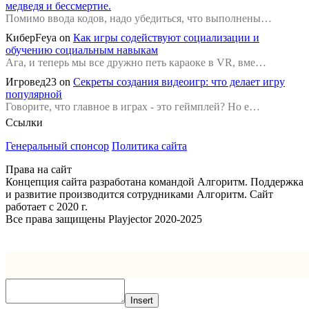
медведя и бессмертие.
Помимо ввода кодов, надо убедиться, что выполнены…
КиберFeya
on
Как игры содействуют социализации и
обучению социальным навыкам
Ага, и теперь мы все дружно петь караоке в VR, вме…
Игровед23
on
Секреты создания видеоигр: что делает игру
популярной
Говорите, что главное в играх - это геймплей? Но е…
Ссылки
Генеральный спонсор
Политика сайта
Права на сайт
Концепция сайта разработана командой Алгоритм. Поддержка
и развитие производится сотрудниками Алгоритм. Сайт
работает с 2020 г.
Все права защищены Playjector 2020-2025
Facebook
Twitter
WhatsApp
Telegram
Кнопка
«Наверх»
Insert