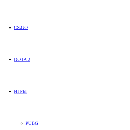
CS:GO
DOTA 2
ИГРЫ
PUBG