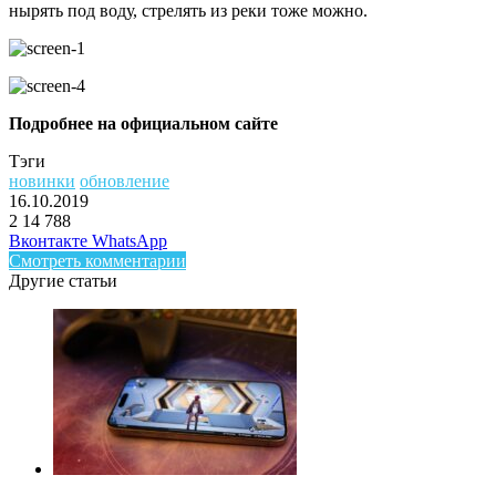
нырять под воду, стрелять из реки тоже можно.
Подробнее на официальном сайте
Тэги
новинки
обновление
16.10.2019
2
14 788
Facebook
Twitter
LinkedIn
Telegram
Вконтакте
WhatsApp
Смотреть комментарии
Другие статьи