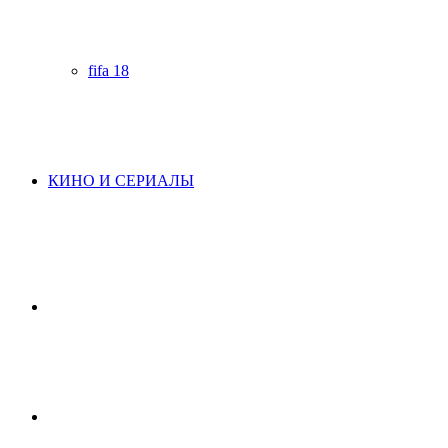
fifa 18
КИНО И СЕРИАЛЫ
Начните
поиск
Switch