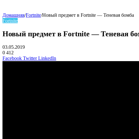
Домашняя
/
Fortnite
/
Новый предмет в Fortnite — Теневая бомба
Fortnite
Новый предмет в Fortnite — Теневая б
03.05.2019
0
412
Facebook
Twitter
LinkedIn