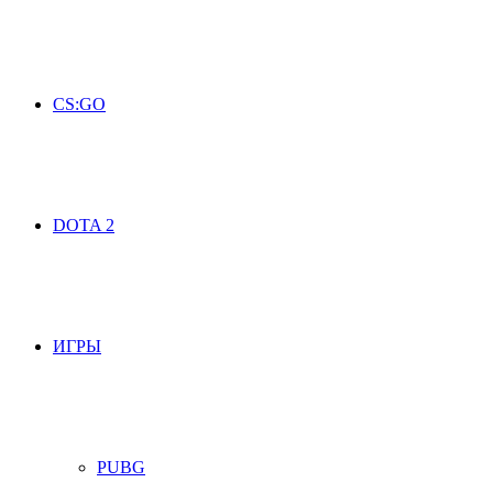
CS:GO
DOTA 2
ИГРЫ
PUBG