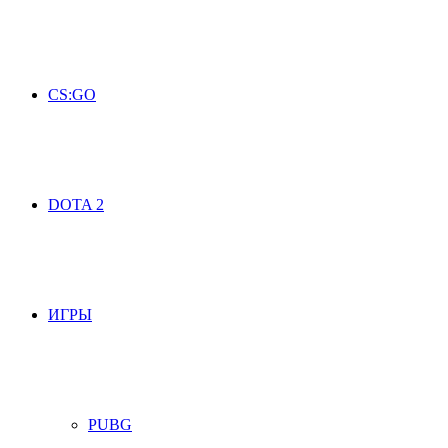
CS:GO
DOTA 2
ИГРЫ
PUBG