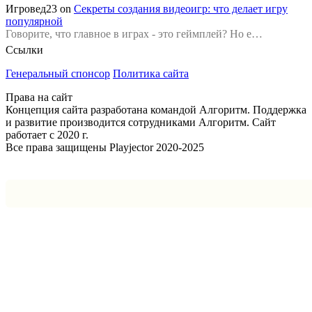
Игровед23
on
Секреты создания видеоигр: что делает игру
популярной
Говорите, что главное в играх - это геймплей? Но е…
Ссылки
Генеральный спонсор
Политика сайта
Права на сайт
Концепция сайта разработана командой Алгоритм. Поддержка
и развитие производится сотрудниками Алгоритм. Сайт
работает с 2020 г.
Все права защищены Playjector 2020-2025
Facebook
Twitter
WhatsApp
Telegram
Кнопка
«Наверх»