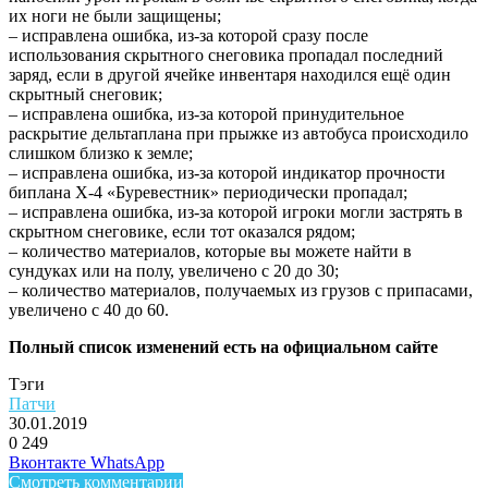
их ноги не были защищены;
– исправлена ошибка, из-за которой сразу после
использования скрытного снеговика пропадал последний
заряд, если в другой ячейке инвентаря находился ещё один
скрытный снеговик;
– исправлена ошибка, из-за которой принудительное
раскрытие дельтаплана при прыжке из автобуса происходило
слишком близко к земле;
– исправлена ошибка, из-за которой индикатор прочности
биплана X-4 «Буревестник» периодически пропадал;
– исправлена ошибка, из-за которой игроки могли застрять в
скрытном снеговике, если тот оказался рядом;
– количество материалов, которые вы можете найти в
сундуках или на полу, увеличено с 20 до 30;
– количество материалов, получаемых из грузов с припасами,
увеличено с 40 до 60.
Полный список изменений есть на официальном сайте
Тэги
Патчи
30.01.2019
0
249
Facebook
Twitter
LinkedIn
Telegram
Вконтакте
WhatsApp
Смотреть комментарии