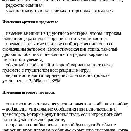
– редкость: обычная;
– можно отыскать в постройках и торговых автоматах.
Изменения оружия и предметов:
– изменен внешний вид уютного костерка, чтобы игрокам
было проще различать горящий и потухший костер;
– предметы, изъятые из игры: снайперская винтовка со
скользящим затвором, автоматическая винтовка, тяжелый
дробовик, обычный, необычный и редкий варианты
пистолета-пулемета;
– обычный, необычный и редкий варианты пистолета-
пулемета с глушителем возвращены в игру;
– вероятность найти парные пистолеты в постройках
уменьшена с 2,24% до 1,38%.
Изменения игрового процесса:
– оптимизация сетевых ресурсов и памяти для яблок и грибов;
– добавлены уникальные сообщения при использовании
транспорта, которые будут появляться, если игрок погибает
или получает тяжелое ранение;
– исправлена ошибка, из-за которой буги-вуги-бомбы не
наносили урон игрокам в обличье скрытного снеговика, когда