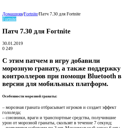
Домашняя
/
Fortnite
/
Патч 7.30 для Fortnitе
Fortnite
skin
Патч 7.30 для Fortnitе
30.01.2019
0
249
Facebook
Twitter
LinkedIn
С этим патчем в игру добавили
морозную гранату, а также поддержку
контроллеров при помощи Bluetooth в
версии для мобильных платформ.
Особенности морозной гранаты:
– морозная граната отбрасывает игроков и создает эффект
гололеда;
– союзники, враги и транспортные средства, получившие
урон от морозной гранаты, скользят в течение 7 секунд;
– появляется наборами по 3 шт. Максимальный запас: 6 шт.;