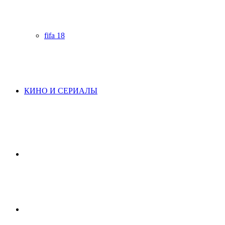
fifa 18
КИНО И СЕРИАЛЫ
Начните
поиск
Switch