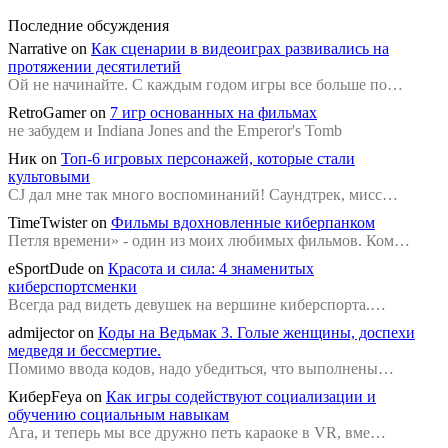
Последние обсуждения
Narrative
on
Как сценарии в видеоиграх развивались на
протяжении десятилетий
Ой не начинайте. С каждым годом игры все больше по…
RetroGamer
on
7 игр основанных на фильмах
не забудем и Indiana Jones and the Emperor's Tomb
Ник
on
Топ-6 игровых персонажей, которые стали
культовыми
CJ дал мне так много воспоминаний! Саундтрек, мисс…
TimeTwister
on
Фильмы вдохновленные киберпанком
Петля времени» - один из моих любимых фильмов. Ком…
eSportDude
on
Красота и сила: 4 знаменитых
киберспортсменки
Всегда рад видеть девушек на вершине киберспорта.…
admijector
on
Коды на Ведьмак 3. Голые женщины, доспехи
медведя и бессмертие.
Помимо ввода кодов, надо убедиться, что выполнены…
КиберFeya
on
Как игры содействуют социализации и
обучению социальным навыкам
Ага, и теперь мы все дружно петь караоке в VR, вме…