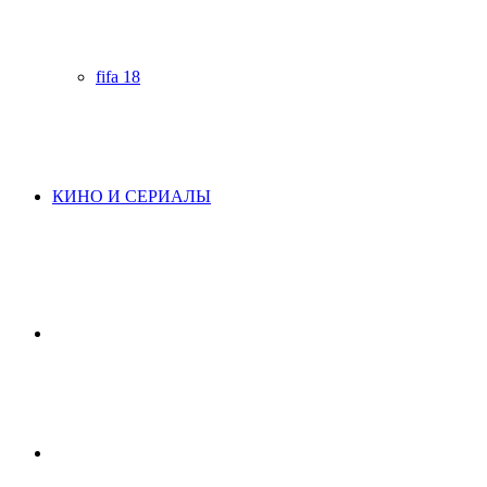
fifa 18
КИНО И СЕРИАЛЫ
Начните
поиск
Switch