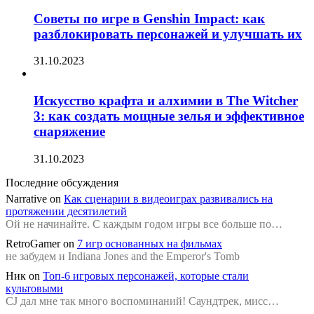
Советы по игре в Genshin Impact: как
разблокировать персонажей и улучшать их
31.10.2023
Искусство крафта и алхимии в The Witcher
3: как создать мощные зелья и эффективное
снаряжение
31.10.2023
Последние обсуждения
Narrative
on
Как сценарии в видеоиграх развивались на
протяжении десятилетий
Ой не начинайте. С каждым годом игры все больше по…
RetroGamer
on
7 игр основанных на фильмах
не забудем и Indiana Jones and the Emperor's Tomb
Ник
on
Топ-6 игровых персонажей, которые стали
культовыми
CJ дал мне так много воспоминаний! Саундтрек, мисс…