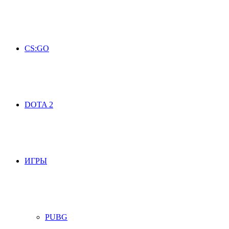
CS:GO
DOTA 2
ИГРЫ
PUBG