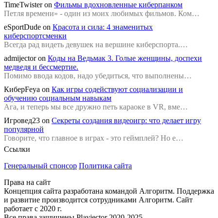
TimeTwister
on
Фильмы вдохновленные киберпанком
Петля времени» - один из моих любимых фильмов. Ком…
eSportDude
on
Красота и сила: 4 знаменитых
киберспортсменки
Всегда рад видеть девушек на вершине киберспорта.…
admijector
on
Коды на Ведьмак 3. Голые женщины, доспехи
медведя и бессмертие.
Помимо ввода кодов, надо убедиться, что выполнены…
КиберFeya
on
Как игры содействуют социализации и
обучению социальным навыкам
Ага, и теперь мы все дружно петь караоке в VR, вме…
Игровед23
on
Секреты создания видеоигр: что делает игру
популярной
Говорите, что главное в играх - это геймплей? Но е…
Ссылки
Генеральный спонсор
Политика сайта
Права на сайт
Концепция сайта разработана командой Алгоритм. Поддержка
и развитие производится сотрудниками Алгоритм. Сайт
работает с 2020 г.
Все права защищены Playjector 2020-2025