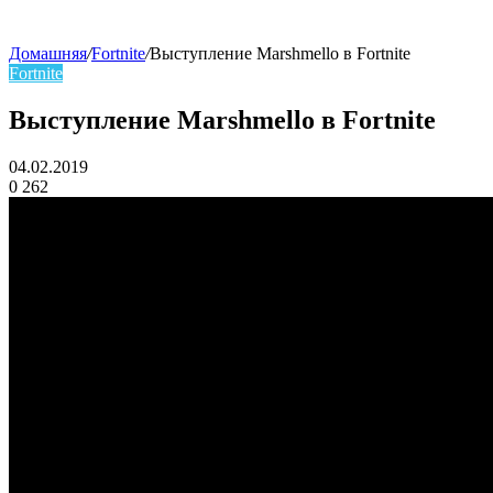
Домашняя
/
Fortnite
/
Выступление Marshmello в Fortnite
Fortnite
skin
Выступление Marshmello в Fortnite
04.02.2019
0
262
Facebook
Twitter
LinkedIn