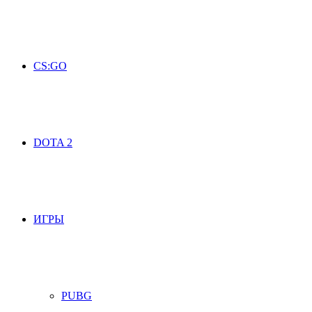
CS:GO
DOTA 2
ИГРЫ
PUBG