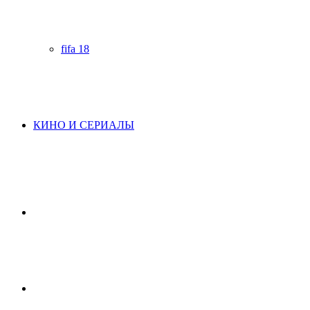
fifa 18
КИНО И СЕРИАЛЫ
Начните
поиск
Switch