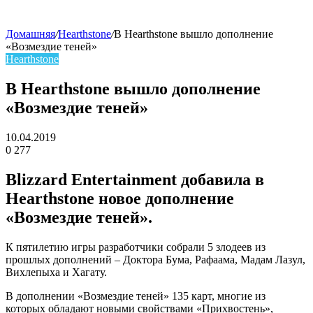
Домашняя
/
Hearthstone
/
В Hearthstone вышло дополнение
«Возмездие теней»
skin
Hearthstone
В Hearthstone вышло дополнение
«Возмездие теней»
10.04.2019
0
277
Facebook
Twitter
LinkedIn
Blizzard Entertainment добавила в
Hearthstone новое дополнение
«Возмездие теней».
К пятилетию игры разработчики собрали 5 злодеев из
прошлых дополнений – Доктора Бума, Рафаама, Мадам Лазул,
Вихлепыха и Хагату.
В дополнении «Возмездие теней» 135 карт, многие из
которых обладают новыми свойствами «Прихвостень»,