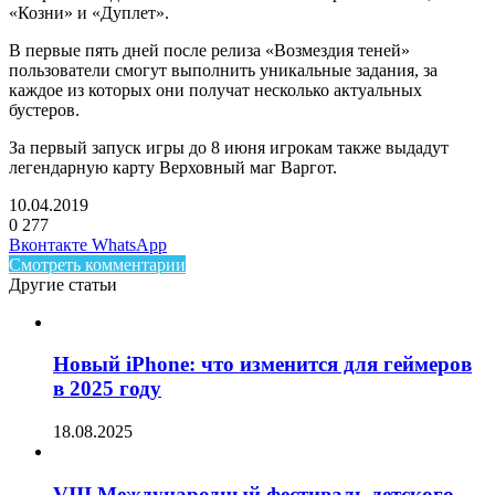
«Козни» и «Дуплет».
В первые пять дней после релиза «Возмездия теней»
пользователи смогут выполнить уникальные задания, за
каждое из которых они получат несколько актуальных
бустеров.
За первый запуск игры до 8 июня игрокам также выдадут
легендарную карту Верховный маг Варгот.
10.04.2019
0
277
Facebook
Twitter
LinkedIn
Telegram
Вконтакте
WhatsApp
Смотреть комментарии
Другие статьи
Новый iPhone: что изменится для геймеров
в 2025 году
18.08.2025
VIII Международный фестиваль детского