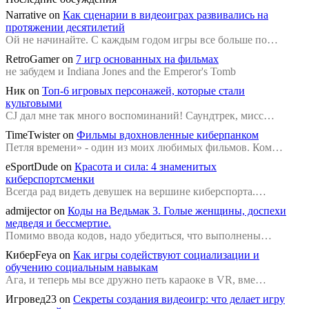
Narrative
on
Как сценарии в видеоиграх развивались на
протяжении десятилетий
Ой не начинайте. С каждым годом игры все больше по…
RetroGamer
on
7 игр основанных на фильмах
не забудем и Indiana Jones and the Emperor's Tomb
Ник
on
Топ-6 игровых персонажей, которые стали
культовыми
CJ дал мне так много воспоминаний! Саундтрек, мисс…
TimeTwister
on
Фильмы вдохновленные киберпанком
Петля времени» - один из моих любимых фильмов. Ком…
eSportDude
on
Красота и сила: 4 знаменитых
киберспортсменки
Всегда рад видеть девушек на вершине киберспорта.…
admijector
on
Коды на Ведьмак 3. Голые женщины, доспехи
медведя и бессмертие.
Помимо ввода кодов, надо убедиться, что выполнены…
КиберFeya
on
Как игры содействуют социализации и
обучению социальным навыкам
Ага, и теперь мы все дружно петь караоке в VR, вме…
Игровед23
on
Секреты создания видеоигр: что делает игру