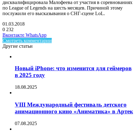
дисквалифицировала Малофеева от участия в соревнованиях
по League of Legends на шесть месяцев. Причиной этому
послужили его высказывания о СНГ-сцене LoL.
01.03.2018
0
232
Facebook
Twitter
LinkedIn
Telegram
Вконтакте
WhatsApp
Смотреть комментарии
Другие статьи
Новый iPhone: что изменится для геймеров
в 2025 году
18.08.2025
VIII Международный фестиваль детского
анимационного кино «Аниматика» в Артек
07.08.2025