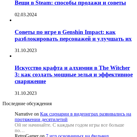
Вещи в Steam: способы продажи и советы
02.03.2024
Советы по игре в Genshin Impact: как
разблокировать персонажей и улучшать их
31.10.2023
Искусство крафта и алхимии в The Witcher
3: как создать мощные зелья и эффективное
снаряжение
31.10.2023
Последние обсуждения
Narrative
on
Как сценарии в видеоиграх развивались на
протяжении десятилетий
Ой не начинайте. С каждым годом игры все больше
по…
RetroGamer
on
7 игр основанных на фильмах