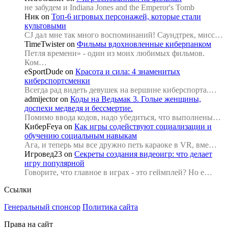
не забудем и Indiana Jones and the Emperor's Tomb
Ник
on
Топ-6 игровых персонажей, которые стали
культовыми
CJ дал мне так много воспоминаний! Саундтрек, мисс…
TimeTwister
on
Фильмы вдохновленные киберпанком
Петля времени» - один из моих любимых фильмов.
Ком…
eSportDude
on
Красота и сила: 4 знаменитых
киберспортсменки
Всегда рад видеть девушек на вершине киберспорта.…
admijector
on
Коды на Ведьмак 3. Голые женщины,
доспехи медведя и бессмертие.
Помимо ввода кодов, надо убедиться, что выполнены…
КиберFeya
on
Как игры содействуют социализации и
обучению социальным навыкам
Ага, и теперь мы все дружно петь караоке в VR, вме…
Игровед23
on
Секреты создания видеоигр: что делает
игру популярной
Говорите, что главное в играх - это геймплей? Но е…
Ссылки
Генеральный спонсор
Политика сайта
Права на сайт