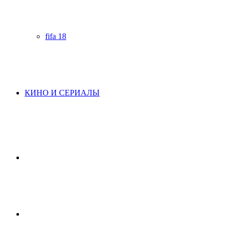
fifa 18
КИНО И СЕРИАЛЫ
Начните
поиск
Switch