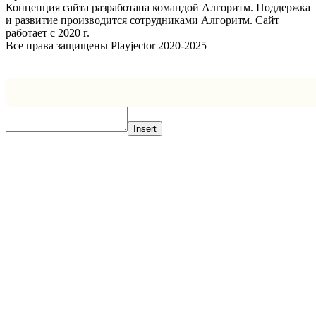
Концепция сайта разработана командой Алгоритм. Поддержка
и развитие производится сотрудниками Алгоритм. Сайт
работает с 2020 г.
Все права защищены Playjector 2020-2025
Facebook
Twitter
WhatsApp
Telegram
Кнопка
«Наверх»
Insert