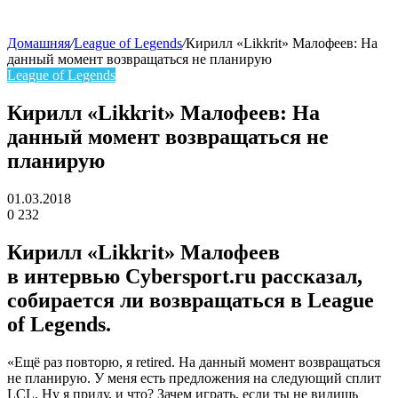
Домашняя
/
League of Legends
/
Кирилл «Likkrit» Малофеев: На
данный момент возвращаться не планирую
skin
League of Legends
Кирилл «Likkrit» Малофеев: На
данный момент возвращаться не
планирую
01.03.2018
0
232
Facebook
Twitter
LinkedIn
Кирилл «Likkrit» Малофеев
в интервью Cybersport.ru рассказал,
собирается ли возвращаться в League
of Legends.
«Ещё раз повторю, я retired. На данный момент возвращаться
не планирую. У меня есть предложения на следующий сплит
LCL. Ну я приду, и что? Зачем играть, если ты не видишь