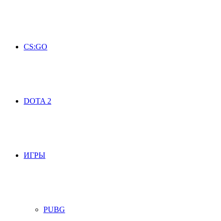
CS:GO
DOTA 2
ИГРЫ
PUBG