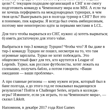
цели? С текущим подходом организаций в СНГ я не смогу
подготовить команду к Чемпионату мира или MSI. А если ты
не хочешь перформить на международных турнирах, в чем
твоя цель? Выигрывать раз в полгода турнир в СНГ? Вот это
я понимаю, пик карьеры. Я всегда был очень амбициозным,
поэтому мне неинтересно идти за первыми местами в LCL.
Для того чтобы вырваться из СНГ, нужно: а) хотеть вырваться;
б) иметь достаточную для этого value.
Выбраться в тир-3 команду Турции? Чтобы что? Я бы даже в
тир-1 команду Турции не пошел, несмотря на то, что там
огромные зарплаты. Турки не хотят побеждать. Это
общеизвестный факт для тех, кто крутится в League of
Legends. Турки, как русские футболисты, хотят лежать на
солнышке, получать бабло, а потом говорить: «Ваши
ожидания — ваши проблемы».
А про главные регионы — кому нужен игрок, который был в
бане полгода, а до этого год не показывал выдающихся
результатов? Пойти в Challenger Series, играть в колледж-
игры? Извините, если уж играть, то на Чемпионате мира», —
сказал Likkrit.
Напомним, в декабре 2017 года Riot Games