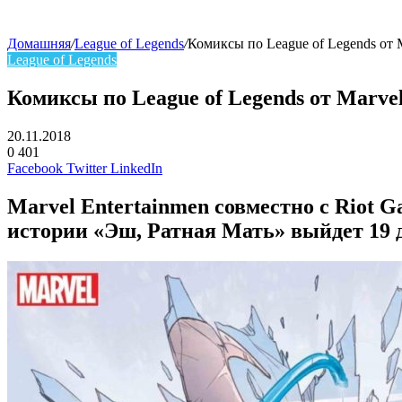
Домашняя
/
League of Legends
/
Комиксы по League of Legends от 
League of Legends
Комиксы по League of Legends от Marvel
20.11.2018
0
401
Facebook
Twitter
LinkedIn
Marvel Entertainmen совместно с Riot 
истории «Эш, Ратная Мать» выйдет 19 