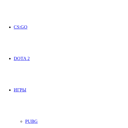
CS:GO
DOTA 2
ИГРЫ
PUBG