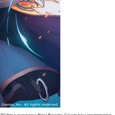
н Шафер и художница Нина Вакуева, Сюжет пока умалчивается.