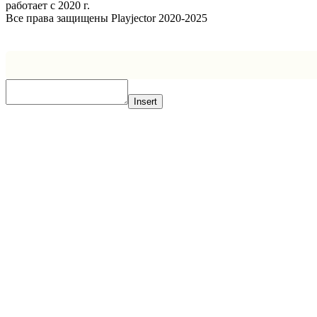
работает с 2020 г.
Все права защищены Playjector 2020-2025
Facebook
Twitter
WhatsApp
Telegram
Кнопка
«Наверх»
Insert