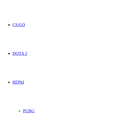
CS:GO
DOTA 2
ИГРЫ
PUBG