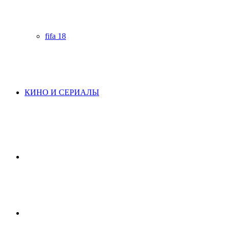
fifa 18
КИНО И СЕРИАЛЫ
Начните
поиск
Switch