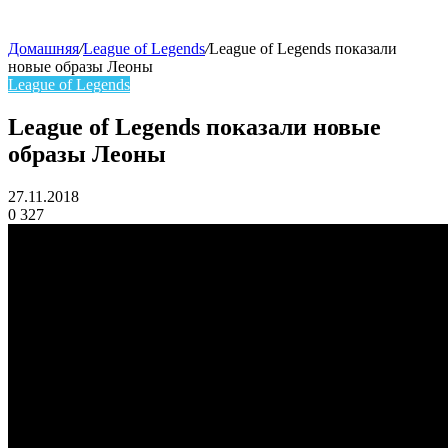
Домашняя
/
League of Legends
/
League of Legends показали
новые образы Леоны
skin
League of Legends
League of Legends показали новые
образы Леоны
27.11.2018
0
327
Facebook
Twitter
LinkedIn