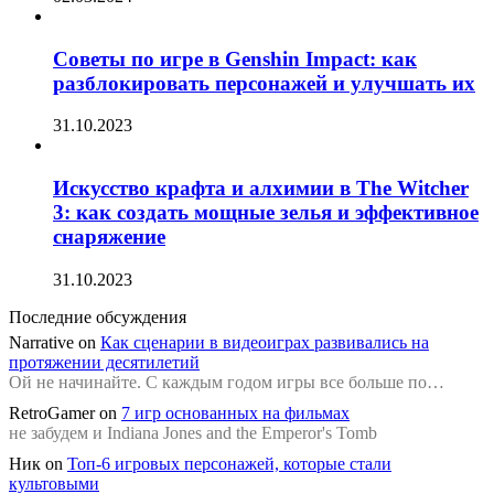
Советы по игре в Genshin Impact: как
разблокировать персонажей и улучшать их
31.10.2023
Искусство крафта и алхимии в The Witcher
3: как создать мощные зелья и эффективное
снаряжение
31.10.2023
Последние обсуждения
Narrative
on
Как сценарии в видеоиграх развивались на
протяжении десятилетий
Ой не начинайте. С каждым годом игры все больше по…
RetroGamer
on
7 игр основанных на фильмах
не забудем и Indiana Jones and the Emperor's Tomb
Ник
on
Топ-6 игровых персонажей, которые стали
культовыми