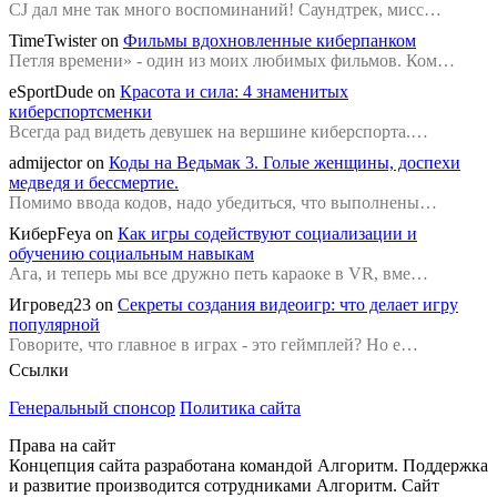
CJ дал мне так много воспоминаний! Саундтрек, мисс…
TimeTwister
on
Фильмы вдохновленные киберпанком
Петля времени» - один из моих любимых фильмов. Ком…
eSportDude
on
Красота и сила: 4 знаменитых
киберспортсменки
Всегда рад видеть девушек на вершине киберспорта.…
admijector
on
Коды на Ведьмак 3. Голые женщины, доспехи
медведя и бессмертие.
Помимо ввода кодов, надо убедиться, что выполнены…
КиберFeya
on
Как игры содействуют социализации и
обучению социальным навыкам
Ага, и теперь мы все дружно петь караоке в VR, вме…
Игровед23
on
Секреты создания видеоигр: что делает игру
популярной
Говорите, что главное в играх - это геймплей? Но е…
Ссылки
Генеральный спонсор
Политика сайта
Права на сайт
Концепция сайта разработана командой Алгоритм. Поддержка
и развитие производится сотрудниками Алгоритм. Сайт