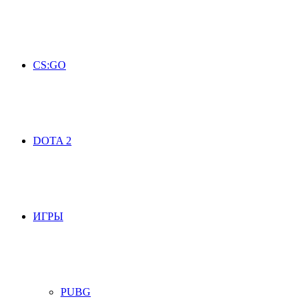
CS:GO
DOTA 2
ИГРЫ
PUBG