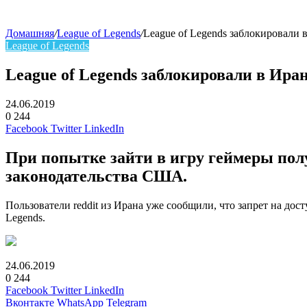
Домашняя
/
League of Legends
/
League of Legends заблокировали 
League of Legends
League of Legends заблокировали в Ира
24.06.2019
0
244
Facebook
Twitter
LinkedIn
При попытке зайти в игру геймеры пол
законодательства США.
Пользователи reddit из Ирана уже сообщили, что запрет на до
Legends.
24.06.2019
0
244
Facebook
Twitter
LinkedIn
Вконтакте
WhatsApp
Telegram