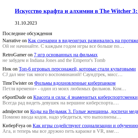
Искусство крафта и алхимии в The Witcher 3
31.10.2023
Последние обсуждения
Narrative
on
Как сценарии в видеоиграх развивались на протяж
Ой не начинайте. С каждым годом игры все больше по…
RetroGamer
on
7 игр основанных на фильмах
не забудем и Indiana Jones and the Emperor's Tomb
Ник
on
Топ-6 игровых персонажей, которые стали культовыми
CJ дал мне так много воспоминаний! Саундтрек, мисс…
TimeTwister
on
Фильмы вдохновленные киберпанком
Петля времени» - один из моих любимых фильмов. Ком…
eSportDude
on
Красота и сила: 4 знаменитых киберспортсменки
Всегда рад видеть девушек на вершине киберспорта.…
admijector
on
Коды на Ведьмак 3. Голые женщины, доспехи медв
Помимо ввода кодов, надо убедиться, что выполнены…
КиберFeya
on
Как игры содействуют социализации и обучени
Ага, и теперь мы все дружно петь караоке в VR, вме…