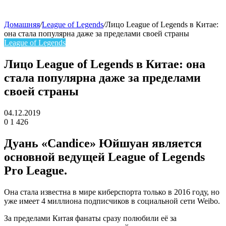
Домашняя
/
League of Legends
/
Лицо League of Legends в Китае:
она стала популярна даже за пределами своей страны
skin
League of Legends
Лицо League of Legends в Китае: она
стала популярна даже за пределами
своей страны
04.12.2019
0
1 426
Facebook
Twitter
LinkedIn
Дуань «Candice» Юйшуан является
основной ведущей League of Legends
Pro League.
Она стала известна в мире киберспорта только в 2016 году, но
уже имеет 4 миллиона подписчиков в социальной сети Weibo.
За пределами Китая фанаты сразу полюбили её за