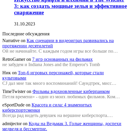
3: как создать мощные зелья и эффективное
снаряжение
31.10.2023
Последние обсуждения
Narrative
on
Как сценарии в видеоиграх развивались на
протяжении десятилетий
Ой не начинайте. С каждым годом игры все больше по…
RetroGamer
on
7 игр основанных на фильмах
не забудем и Indiana Jones and the Emperor's Tomb
Ник
on
Топ-6 игровых персонажей, которые стали
культовыми
CJ дал мне так много воспоминаний! Саундтрек, мисс…
TimeTwister
on
Фильмы вдохновленные киберпанком
Петля времени» - один из моих любимых фильмов. Ком…
eSportDude
on
Красота и сила: 4 знаменитых
киберспортсменки
Всегда рад видеть девушек на вершине киберспорта.…
admijector
on
Коды на Ведьмак 3. Голые женщины, доспехи
медведя и бессмертие.