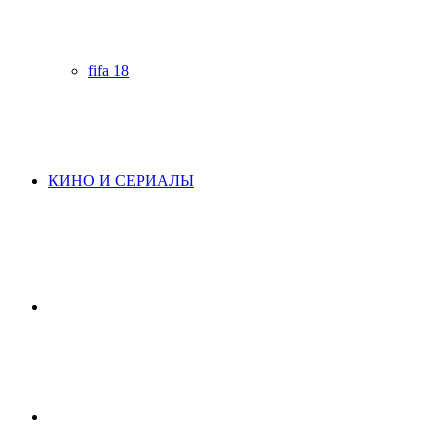
fifa 18
КИНО И СЕРИАЛЫ
Начните
поиск
Switch