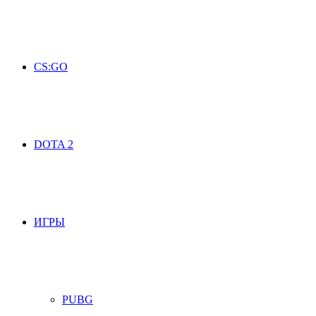
CS:GO
DOTA 2
ИГРЫ
PUBG