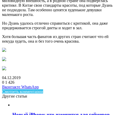
миловидную внешность, а в родной стране она подверглась
критике. В Китае свои стандарты красоты, под которые Дуань
не подходила. Там особенно ценятся худенькие девушки
маленького роста.
Но Дуань удалось отлично справиться с критикой, она даже
придерживается строгой диеты и ходит в зал.
Хотя большая часть фанатов из других стран считают что ей
некуда худеть, она и без того очень красива.
04.12.2019
0
1 426
Facebook
Twitter
LinkedIn
Telegram
Вконтакте
WhatsApp
Смотреть комментарии
Другие статьи
Новый iPhone: что изменится для геймеров