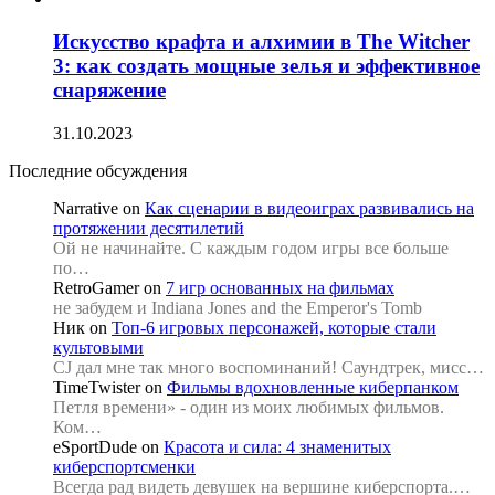
Искусство крафта и алхимии в The Witcher
3: как создать мощные зелья и эффективное
снаряжение
31.10.2023
Последние обсуждения
Narrative
on
Как сценарии в видеоиграх развивались на
протяжении десятилетий
Ой не начинайте. С каждым годом игры все больше
по…
RetroGamer
on
7 игр основанных на фильмах
не забудем и Indiana Jones and the Emperor's Tomb
Ник
on
Топ-6 игровых персонажей, которые стали
культовыми
CJ дал мне так много воспоминаний! Саундтрек, мисс…
TimeTwister
on
Фильмы вдохновленные киберпанком
Петля времени» - один из моих любимых фильмов.
Ком…
eSportDude
on
Красота и сила: 4 знаменитых
киберспортсменки
Всегда рад видеть девушек на вершине киберспорта.…