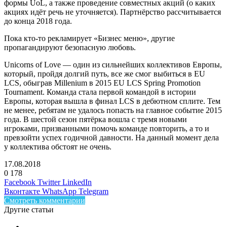
формы UoL, а также проведение совместных акций (о каких
акциях идёт речь не уточняется). Партнёрство рассчитывается
до конца 2018 года.
Пока кто-то рекламирует «Бизнес меню», другие
пропагандируют безопасную любовь.
Unicorns of Love — один из сильнейших коллективов Европы,
который, пройдя долгий путь, все же смог выбиться в EU
LCS, обыграв Millenium в 2015 EU LCS Spring Promotion
Tournament. Команда стала первой командой в истории
Европы, которая вышла в финал LCS в дебютном сплите. Тем
не менее, ребятам не удалось попасть на главное событие 2015
года. В шестой сезон пятёрка вошла с тремя новыми
игроками, призванными помочь команде повторить, а то и
превзойти успех годичной давности. На данный момент дела
у коллектива обстоят не очень.
17.08.2018
0
178
Facebook
Twitter
LinkedIn
Вконтакте
WhatsApp
Telegram
Смотреть комментарии
Другие статьи