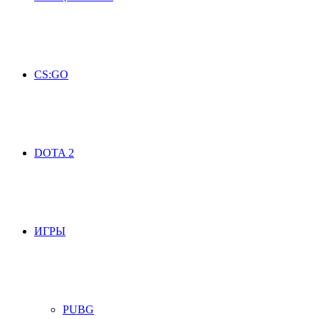
CS:GO
DOTA 2
ИГРЫ
PUBG