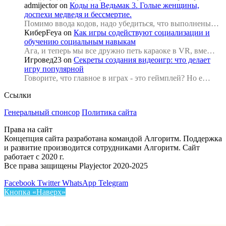
admijector
on
Коды на Ведьмак 3. Голые женщины,
доспехи медведя и бессмертие.
Помимо ввода кодов, надо убедиться, что выполнены…
КиберFeya
on
Как игры содействуют социализации и
обучению социальным навыкам
Ага, и теперь мы все дружно петь караоке в VR, вме…
Игровед23
on
Секреты создания видеоигр: что делает
игру популярной
Говорите, что главное в играх - это геймплей? Но е…
Ссылки
Генеральный спонсор
Политика сайта
Права на сайт
Концепция сайта разработана командой Алгоритм. Поддержка
и развитие производится сотрудниками Алгоритм. Сайт
работает с 2020 г.
Все права защищены Playjector 2020-2025
Facebook
Twitter
WhatsApp
Telegram
Кнопка «Наверх»