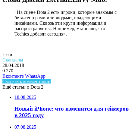
«На сцене Dota 2 есть игроки, которые знакомы с
бета-тестерами или людьми, владеющими
инсайдами. Сквозь эти круги информация и
распространяется. Например, мы знали, что
Techies добавят сегодня».
Тэги
Скандалы
28.04.2018
0
270
Facebook
Twitter
LinkedIn
Telegram
Вконтакте
WhatsApp
Смотреть комментарии
Ещё статьи о Dota 2
18.08.2025
Новый iPhone: что изменится для геймеров
в 2025 году
07.08.2025