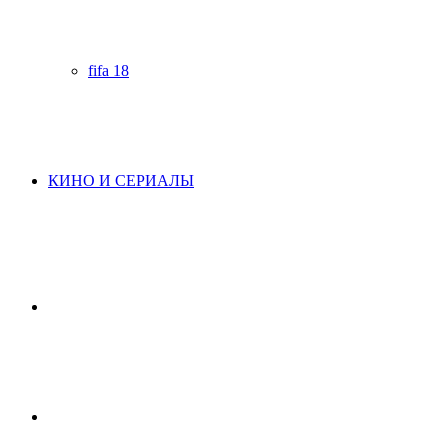
fifa 18
КИНО И СЕРИАЛЫ
Начните
поиск
Switch