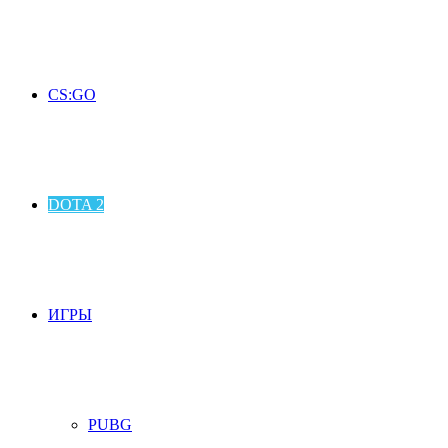
CS:GO
DOTA 2
ИГРЫ
PUBG