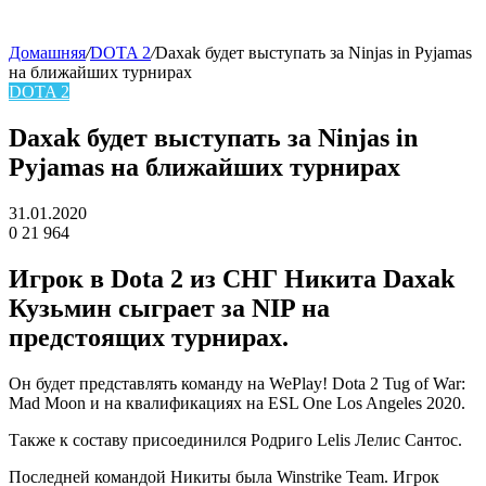
Домашняя
/
DOTA 2
/
Daxak будет выступать за Ninjas in Pyjamas
на ближайших турнирах
skin
DOTA 2
Daxak будет выступать за Ninjas in
Pyjamas на ближайших турнирах
31.01.2020
0
21 964
Facebook
Twitter
LinkedIn
Игрок в Dota 2 из СНГ Никита Daxak
Кузьмин сыграет за NIP на
предстоящих турнирах.
Он будет представлять команду на WePlay! Dota 2 Tug of War:
Mad Moon и на квалификациях на ESL One Los Angeles 2020.
Также к составу присоединился Родриго Lelis Лелис Сантос.
Последней командой Никиты была
Winstrike Team
. Игрок