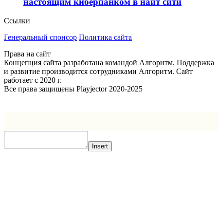
настоящим киберпанком в найт сити
Ссылки
Генеральный спонсор
Политика сайта
Права на сайт
Концепция сайта разработана командой Алгоритм. Поддержка
и развитие производится сотрудниками Алгоритм. Сайт
работает с 2020 г.
Все права защищены Playjector 2020-2025
Facebook
Twitter
WhatsApp
Telegram
Кнопка
«Наверх»
Insert