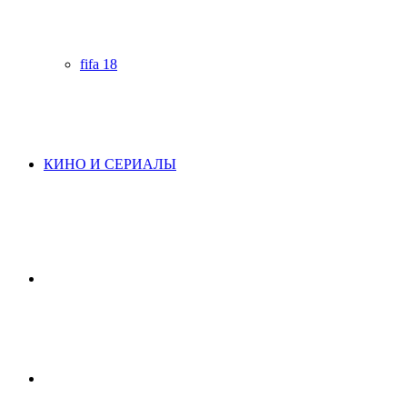
fifa 18
КИНО И СЕРИАЛЫ
Начните
поиск
Switch