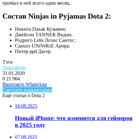
пробыл в ней всего один месяц.
Состав Ninjas in Pyjamas Dota 2:
Никита Daxak Кузьмин;
Джейсон TANNER Видон;
Родриго Lelis Лелис Сантос;
Саахил UNiVeRsE Арора;
Питер ppd Дагер.
Тэги
Трансферы
31.01.2020
0
21 964
Facebook
Twitter
LinkedIn
Telegram
Вконтакте
WhatsApp
Смотреть комментарии
Ещё статьи о Dota 2
18.08.2025
Новый iPhone: что изменится для геймеров
в 2025 году
07.08.2025