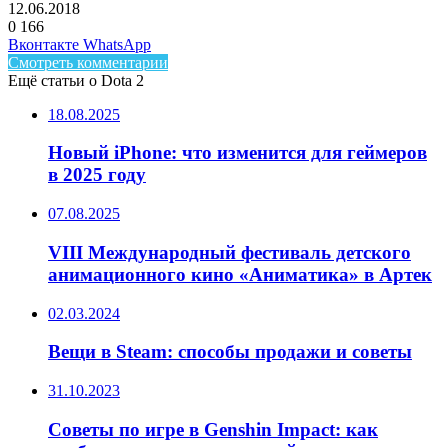
12.06.2018
0
166
Facebook
Twitter
LinkedIn
Telegram
Вконтакте
WhatsApp
Смотреть комментарии
Ещё статьи о Dota 2
18.08.2025
Новый iPhone: что изменится для геймеров
в 2025 году
07.08.2025
VIII Международный фестиваль детского
анимационного кино «Аниматика» в Артек
02.03.2024
Вещи в Steam: способы продажи и советы
31.10.2023
Советы по игре в Genshin Impact: как