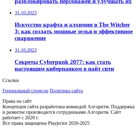
разблокировать персонажей и улучшать их
31.10.2023
Искусство крафта и алхимии в The Witcher
3: как создать мощные зелья и эффективное
снаряжение
31.10.2023
Секреты Cyberpunk 2077: как стать
настоящим киберпанком в найт сити
Ссылки
Генеральный спонсор
Политика сайта
Права на сайт
Концепция сайта разработана командой Алгоритм. Поддержка
и развитие производится сотрудниками Алгоритм. Сайт
работает с 2020 г.
Все права защищены Playjector 2020-2025
Facebook
Twitter
WhatsApp
Telegram
Кнопка