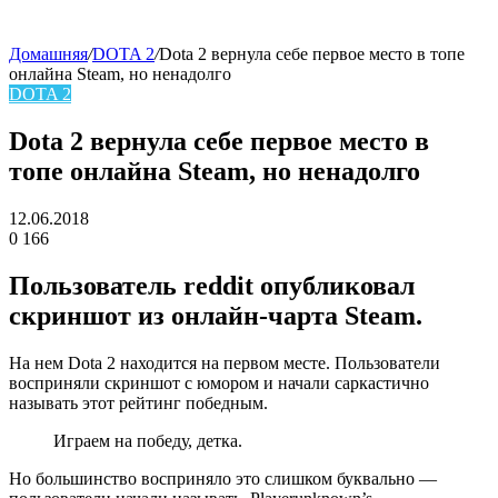
Домашняя
/
DOTA 2
/
Dota 2 вернула себе первое место в топе
онлайна Steam, но ненадолго
skin
DOTA 2
Dota 2 вернула себе первое место в
топе онлайна Steam, но ненадолго
12.06.2018
0
166
Facebook
Twitter
LinkedIn
Пользователь reddit опубликовал
скриншот из онлайн-чарта Steam.
На нем Dota 2 находится на первом месте. Пользователи
восприняли скриншот с юмором и начали саркастично
называть этот рейтинг победным.
Играем на победу, детка.
Но большинство восприняло это слишком буквально —