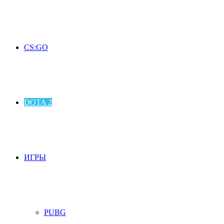
CS:GO
DOTA 2
ИГРЫ
PUBG