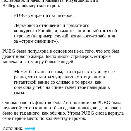
пользователи начали называть Playerunknown’s
Battlegrounds мертвой игрой.
PUBG умирает из-за читеров.
Дерьмового отношения и грамотного
конкурента Fortnite, и, кажется, они не заботятся об
игроках (например, случай, когда кого-то забанили
за «стрим снайпинг»).
PUBG была популярна в основном из-за того, что это был
дебют нового жанра. Было много стримеров, которые
завлекали в эту игру больше людей.
Может быть, дело в том, что играть в эту игру все
равно, что пытаться управлять мотоциклом в
гигантской ванне со слизью в то время, как
обезьяна у тебя на спине тычет тебе пальцами в
глаза.
Однако радость фанатов Dota 2 и противников PUBG была
недолгой: этот скриншот был сделан ночью, когда игроков
было не так много, как обычно. Утром PUBG снова вернула
себе первое место по количеству игроков.
Источник:
reddit