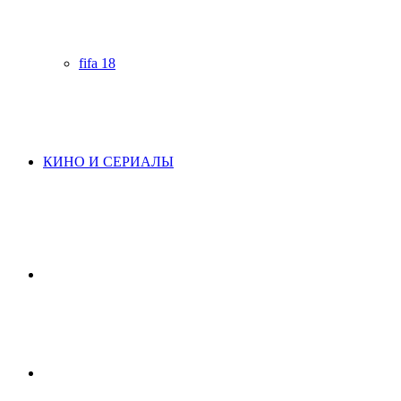
fifa 18
КИНО И СЕРИАЛЫ
Начните
поиск
Switch