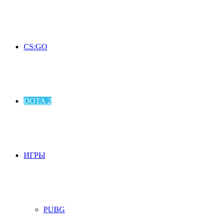
CS:GO
DOTA 2
ИГРЫ
PUBG