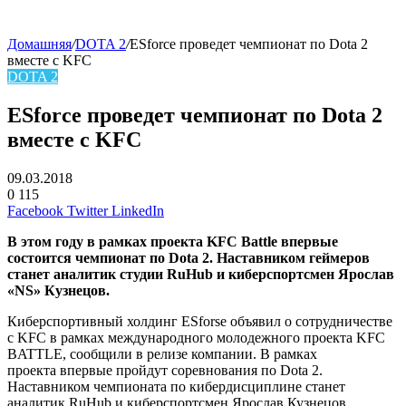
Домашняя
/
DOTA 2
/
ESforce проведет чемпионат по Dota 2
вместе с KFC
DOTA 2
ESforce проведет чемпионат по Dota 2
вместе с KFC
09.03.2018
0
115
Facebook
Twitter
LinkedIn
В этом году в рамках проекта KFC Battle впервые
состоится чемпионат по Dota 2. Наставником геймеров
станет аналитик студии RuHub и киберспортсмен Ярослав
«NS» Кузнецов.
Киберспортивный холдинг ESforse объявил о сотрудничестве
с KFC в рамках международного молодежного проекта KFC
BATTLE, сообщили в релизе компании. В рамках
проекта впервые пройдут соревнования по Dota 2.
Наставником чемпионата по кибердисциплине станет
аналитик RuHub и киберспортсмен Ярослав Кузнецов.