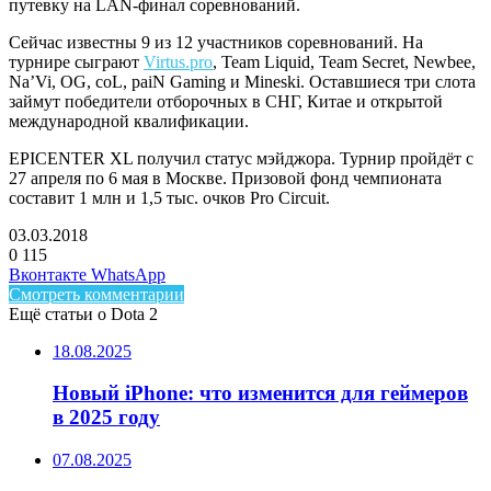
путевку на LAN-финал соревнований.
Сейчас известны 9 из 12 участников соревнований. На
турнире сыграют
Virtus.pro
, Team Liquid, Team Secret, Newbee,
Na’Vi, OG, coL, paiN Gaming и Mineski. Оставшиеся три слота
займут победители отборочных в СНГ, Китае и открытой
международной квалификации.
EPICENTER XL получил статус мэйджора. Турнир пройдёт с
27 апреля по 6 мая в Москве. Призовой фонд чемпионата
составит 1 млн и 1,5 тыс. очков Pro Circuit.
03.03.2018
0
115
Facebook
Twitter
LinkedIn
Telegram
Вконтакте
WhatsApp
Смотреть комментарии
Ещё статьи о Dota 2
18.08.2025
Новый iPhone: что изменится для геймеров
в 2025 году
07.08.2025