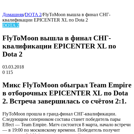
Домашняя
/
DOTA 2
/
FlyToMoon вышла в финал СНГ-
квалификации EPICENTER XL по Dota 2
skin
DOTA 2
FlyToMoon вышла в финал СНГ-
квалификации EPICENTER XL по
Dota 2
03.03.2018
0
115
Facebook
Twitter
LinkedIn
Микс FlyToMoon обыграл Team Empire
в отборочных EPICENTER XL по Dota
2. Встреча завершилась со счётом 2:1.
FlyToMoon прошла в гранд-финал СНГ-квалификации.
Следующим соперником состава станет победитель пары
Effect — Team Empire. Матч состоится 8 марта, начало встречи
— в 19:00 по московскому времени. Победитель получит