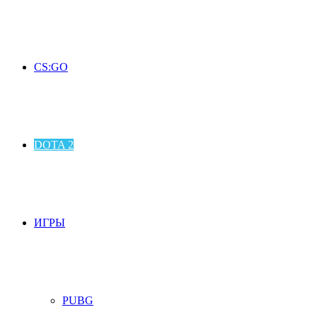
CS:GO
DOTA 2
ИГРЫ
PUBG