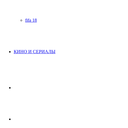
fifa 18
КИНО И СЕРИАЛЫ
Начните
поиск
Switch