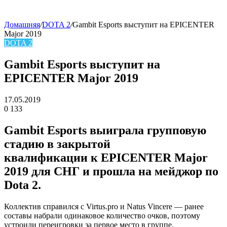
Домашняя
/
DOTA 2
/
Gambit Esports выступит на EPICENTER
Major 2019
skin
DOTA 2
Gambit Esports выступит на
EPICENTER Major 2019
17.05.2019
0
133
Facebook
Twitter
LinkedIn
Gambit Esports
выиграла групповую
стадию в закрытой
квалификации к EPICENTER Major
2019 для СНГ и прошла на мейджор по
Dota 2.
Коллектив справился с
Virtus.pro
и
Natus Vincere
— ранее
составы набрали одинаковое количество очков, поэтому
устроили переигровки за первое место в группе.