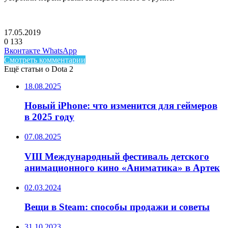
17.05.2019
0
133
Facebook
Twitter
LinkedIn
Telegram
Вконтакте
WhatsApp
Смотреть комментарии
Ещё статьи о Dota 2
18.08.2025
Новый iPhone: что изменится для геймеров
в 2025 году
07.08.2025
VIII Международный фестиваль детского
анимационного кино «Аниматика» в Артек
02.03.2024
Вещи в Steam: способы продажи и советы
31.10.2023