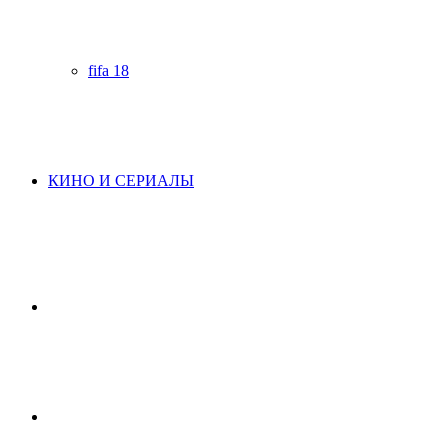
fifa 18
КИНО И СЕРИАЛЫ
Начните
поиск
Switch