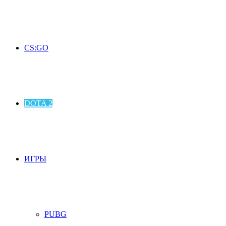
CS:GO
DOTA 2
ИГРЫ
PUBG