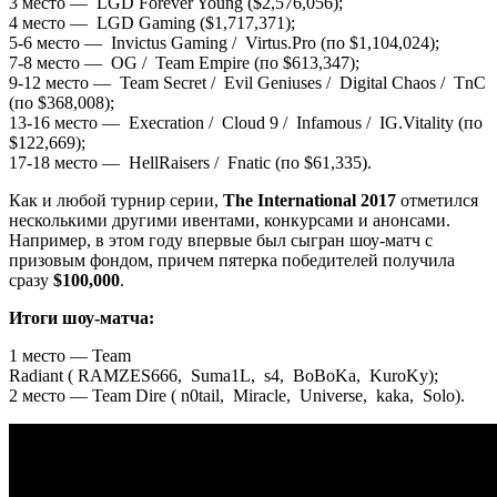
3 место — LGD Forever Young ($2,576,056);
4 место — LGD Gaming ($1,717,371);
5-6 место — Invictus Gaming / Virtus.Pro (по $1,104,024);
7-8 место — OG / Team Empire (по $613,347);
9-12 место — Team Secret / Evil Geniuses / Digital Chaos / TnC
(по $368,008);
13-16 место — Execration / Cloud 9 / Infamous / IG.Vitality (по
$122,669);
17-18 место — HellRaisers / Fnatic (по $61,335).
Как и любой турнир серии,
The International 2017
отметился
несколькими другими ивентами, конкурсами и анонсами.
Например, в этом году впервые был сыгран шоу-матч с
призовым фондом, причем пятерка победителей получила
сразу
$100,000
.
Итоги шоу-матча:
1 место — Team
Radiant ( RAMZES666, Suma1L, s4, BoBoKa, KuroKy);
2 место — Team Dire ( n0tail, Miracle, Universe, kaka, Solo).