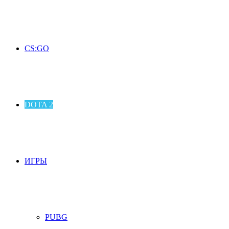
CS:GO
DOTA 2
ИГРЫ
PUBG