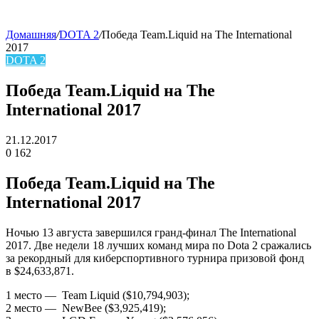
Домашняя
/
DOTA 2
/
Победа Team.Liquid на The International
2017
skin
DOTA 2
Победа Team.Liquid на The
International 2017
21.12.2017
0
162
Facebook
Twitter
LinkedIn
Победа Team.Liquid на The
International 2017
Ночью 13 августа завершился гранд-финал The International
2017. Две недели 18 лучших команд мира по Dota 2 сражались
за рекордный для киберспортивного турнира призовой фонд
в $24,633,871.
1 место — Team Liquid ($10,794,903);
2 место — NewBee ($3,925,419);