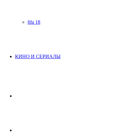
fifa 18
КИНО И СЕРИАЛЫ
Начните
поиск
Switch