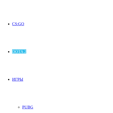
CS:GO
DOTA 2
ИГРЫ
PUBG