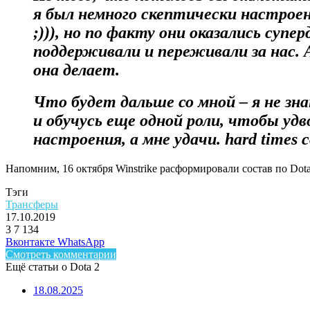
я был немного скептически настроен
;))), но по факту они оказались су
поддерживали и переживали за нас.
она делает.
Что будет дальше со мной – я не зн
и обучусь еще одной роли, чтобы уд
настроения, а мне удачи. hard times c
Напомним, 16 октября Winstrike расформировали состав по Dota
Тэги
Трансферы
17.10.2019
3
7 134
Facebook
Twitter
LinkedIn
Telegram
Вконтакте
WhatsApp
Смотреть комментарии
Ещё статьи о Dota 2
18.08.2025