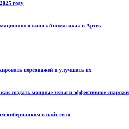
2025 году
имационного кино «Аниматика» в Артек
окировать персонажей и улучшать их
: как создать мощные зелья и эффективное снаряже
им киберпанком в найт сити