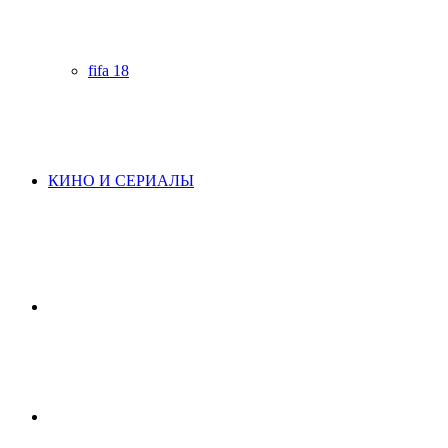
fifa 18
КИНО И СЕРИАЛЫ
Начните
поиск
Switch