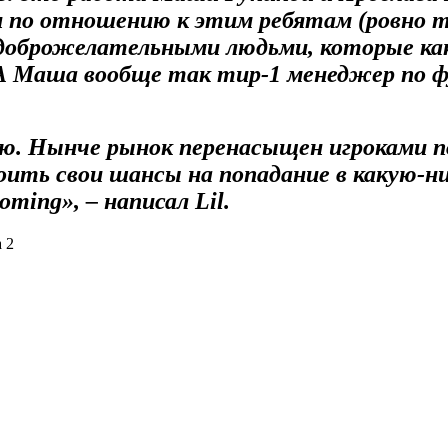
 по отношению к этим ребятам (ровно так
пердоброжелательными людьми, которые ка
 А Маша вообще так тир-1 менеджер по ф
аю. Нынче рынок перенасыщен игроками по
воить свои шансы на попадание в какую-ни
oming», – написал Lil.
 2