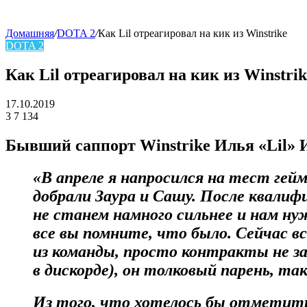
Домашняя
/
DOTA 2
/
Как Lil отреагировал на кик из Winstrike
DOTA 2
skin
Как Lil отреагировал на кик из Winstrik
17.10.2019
3
7 134
Facebook
Twitter
LinkedIn
Бывший саппорт Winstrike Илья «Lil» 
«В апреле я напросился на тест гей
добрали Заура и Сашу. После квалиф
не станем намного сильнее и нам ну
все вы помните, что было. Сейчас в
из команды, просто контракты не за
в дискорде), он толковый парень, та
Из того, что хотелось бы отметить: