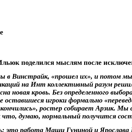
e
Ильюк поделился мыслям после исключен
мы в Винстрайк, «прошел их», и потом м
икаций на Инт коллективный разум решил
жна новая кровь. Без определенного выбо
се оставшиеся игроки формально «переве
кончились», ростер собирает Арзик. Мы 
к что, думаю, нормальный получится сост
 это работа Маши Гуниной и Ярослава Ко