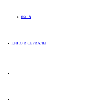
fifa 18
КИНО И СЕРИАЛЫ
Начните
поиск
Switch