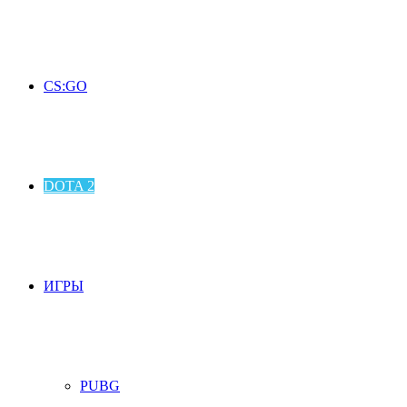
CS:GO
DOTA 2
ИГРЫ
PUBG