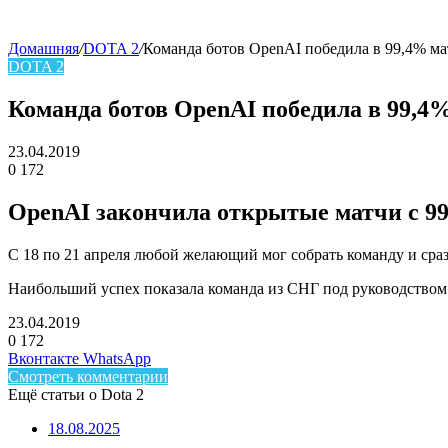
Домашняя
/
DOTA 2
/
Команда ботов OpenAI победила в 99,4% мат
DOTA 2
skin
Команда ботов OpenAI победила в 99,4%
23.04.2019
0
172
Facebook
Twitter
LinkedIn
OpenAI закончила открытые матчи с 9
С 18 по 21 апреля любой желающий мог собрать команду и сраз
Наибольший успех показала команда из СНГ под руководством 
23.04.2019
0
172
Facebook
Twitter
LinkedIn
Telegram
Вконтакте
WhatsApp
Смотреть комментарии
Ещё статьи о Dota 2
18.08.2025