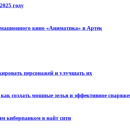
2025 году
имационного кино «Аниматика» в Артек
окировать персонажей и улучшать их
: как создать мощные зелья и эффективное снаряже
им киберпанком в найт сити