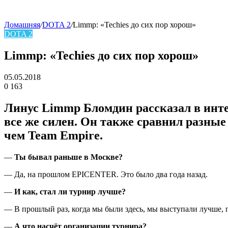
Домашняя
/
DOTA 2
/
Limmp: «Techies до сих пор хорош»
DOTA 2
skin
Limmp: «Techies до сих пор хорош»
05.05.2018
0
163
Facebook
Twitter
LinkedIn
Линус Limmp Бломдин
рассказал в инт
все же силен. Он также сравнил разны
чем
Team Empire
.
—
Ты бывал раньше в Москве?
— Да, на прошлом EPICENTER. Это было два года назад.
—
И как, стал ли турнир лучше?
— В прошлый раз, когда мы были здесь, мы выступали лучше, 
—
А что насчёт организации турнира?