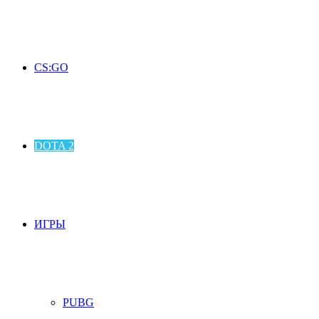
CS:GO
DOTA 2
ИГРЫ
PUBG