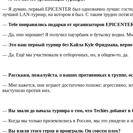
— Я думаю, первый EPICENTER был однозначно лучше: гостин
лучший LAN-турнир, на котором я был. С таким трудно потягат
—
Тебе понравились подарки от организаторов EPICENTE
— Да, они хорошие! Я получил пауэрбанк и бутылку водки. Мо
—
Это ваш первый турнир без
Кайла Kyle Фридмана
, верно
— Да. Ещё мы участвовали в отборочных, но, в общем-то, да.
—
Расскажи, пожалуйста, о ваших противниках в группе, о
— Мне кажется, они играют достаточно похоже: агрессивно, х
выступили против них.
—
Вы знали до начала турнира о том, что Techies добавят в
— Когда мы только приземлились в России, мы это увидели и 
—
Вы взяли этого героя и проиграли. Он совсем плох?