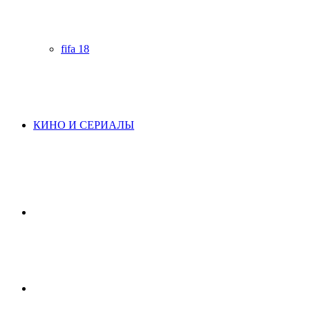
fifa 18
КИНО И СЕРИАЛЫ
Начните
поиск
Switch