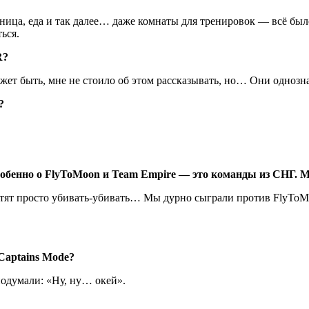
ица, еда и так далее… даже комнаты для тренировок — всё бы
ься.
R?
жет быть, мне не стоило об этом рассказывать, но… Они однозн
?
собенно о
FlyToMoon
и
Team Empire
— это команды из СНГ. М
отят просто убивать-убивать… Мы дурно сыграли против FlyToMo
 Captains Mode?
подумали: «Ну, ну… окей».