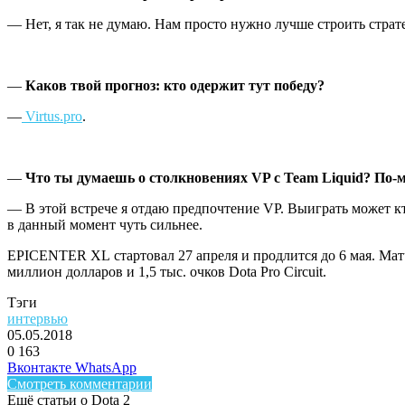
— Нет, я так не думаю. Нам просто нужно лучше строить страте
—
Каков твой прогноз: кто одержит тут победу?
—
Virtus.pro
.
—
Что ты думаешь о столкновениях VP с Team Liquid? По-м
— В этой встрече я отдаю предпочтение VP. Выиграть может кт
в данный момент чуть сильнее.
EPICENTER XL стартовал 27 апреля и продлится до 6 мая. Мат
миллион долларов и 1,5 тыс. очков Dota Pro Circuit.
Тэги
интервью
05.05.2018
0
163
Facebook
Twitter
LinkedIn
Telegram
Вконтакте
WhatsApp
Смотреть комментарии
Ещё статьи о Dota 2