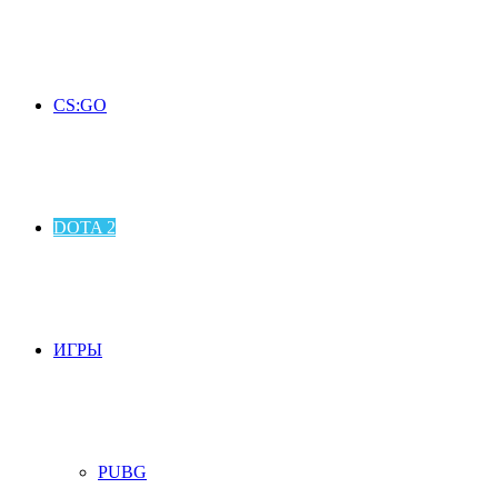
CS:GO
DOTA 2
ИГРЫ
PUBG