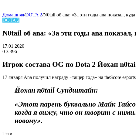
Домашняя
/
DOTA 2
/
N0tail об ana: «За эти годы ana показал, ку
DOTA 2
skin
N0tail об ana: «За эти годы ana показа
17.01.2020
0
3 396
Facebook
Twitter
LinkedIn
Игрок состава
OG
по Dota 2
Йохан n0ta
17 января Ana получил награду «тащер года» на theScore espo
Йохан n0tail Сундштайн:
«Этот парень буквально Майк Тайсон,
когда я вижу, что он творит с ними
новому».
Тэги