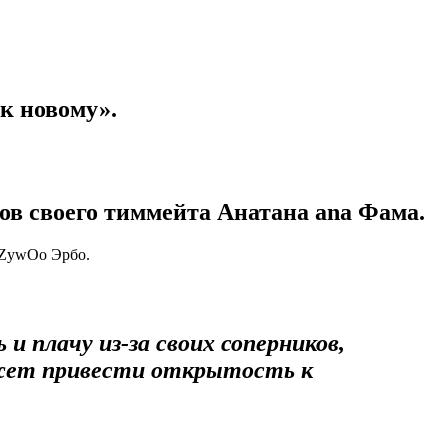
 к новому».
хов своего тиммейта
Анатана ana Фама
.
е ZywOo Эрбо.
и плачу из-за своих соперников,
может привести открытость к