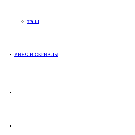
fifa 18
КИНО И СЕРИАЛЫ
Начните
поиск
Switch