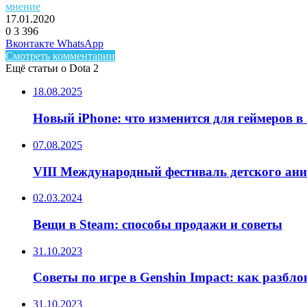
мнение
17.01.2020
0
3 396
Facebook
Twitter
LinkedIn
Telegram
Вконтакте
WhatsApp
Смотреть комментарии
Ещё статьи о Dota 2
18.08.2025
Новый iPhone: что изменится для геймеров в 
07.08.2025
VIII Международный фестиваль детского ан
02.03.2024
Вещи в Steam: способы продажи и советы
31.10.2023
Советы по игре в Genshin Impact: как разбл
31.10.2023