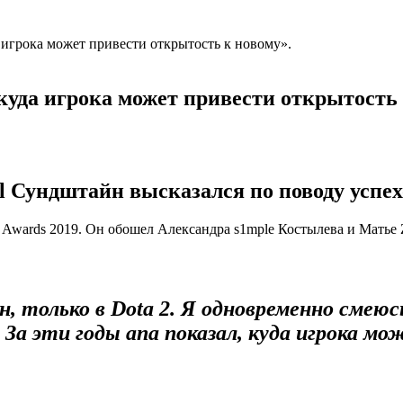
да игрока может привести открытость к новому».
л, куда игрока может привести открытость
il Сундштайн
высказался по поводу успе
rts Awards 2019. Он обошел Александра s1mple Костылева и Мать
 только в Dota 2. Я одновременно смеюсь 
. За эти годы ana показал, куда игрока 