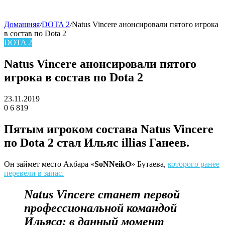
Домашняя
/
DOTA 2
/
Natus Vincere анонсировали пятого игрока
в состав по Dota 2
skin
DOTA 2
Natus Vincere анонсировали пятого
игрока в состав по Dota 2
23.11.2019
0
6 819
Facebook
Twitter
LinkedIn
Пятым игроком состава
Natus Vincere
по Dota 2 стал Ильяс illias Ганеев.
Он займет место Акбара «
SoNNeikO
» Бутаева,
которого ранее
перевели в запас.
Natus Vincere станет первой
профессиональной командой
Ильяса: в данный момент