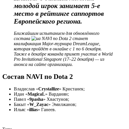
молодой игрок занимает 5-е
место в рейтинге саппортов
Европейского региона.
Ближайшим испытанием для обновлённого
состава
NAVI по Dota 2 станет
квалификация Major-турнира DreamLeague,
которая пройдёт в онлайне с 1 по 6 декабря.
Также в декабре команда примет участие в World
Pro Invitational Singapore (17–22 декабря) — из
анонса на сайте организации.
Состав NAVI по Dota 2
Владислав «
Crystallize
» Кристанек;
Идан «
MagicaL
» Варданян;
Павел «
9pasha
» Хвастунов;
Бакыт «
W_Zayac
» Эмилжанов;
Ильяс «
illias
» Ганеев.