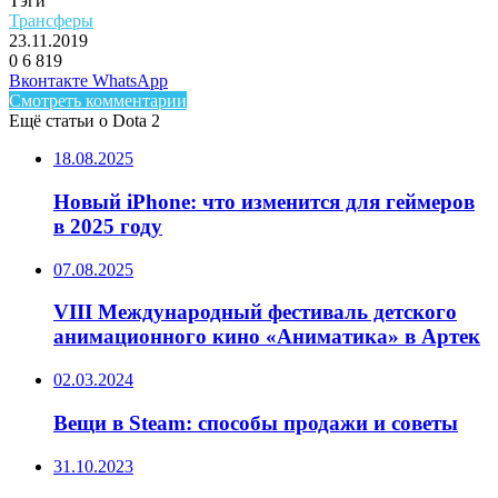
Тэги
Трансферы
23.11.2019
0
6 819
Facebook
Twitter
LinkedIn
Telegram
Вконтакте
WhatsApp
Смотреть комментарии
Ещё статьи о Dota 2
18.08.2025
Новый iPhone: что изменится для геймеров
в 2025 году
07.08.2025
VIII Международный фестиваль детского
анимационного кино «Аниматика» в Артек
02.03.2024
Вещи в Steam: способы продажи и советы
31.10.2023