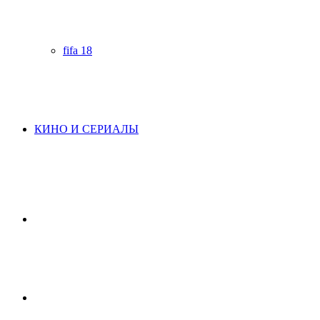
fifa 18
КИНО И СЕРИАЛЫ
Начните
поиск
Switch