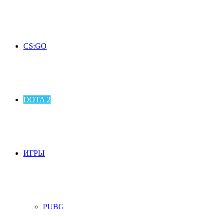
CS:GO
DOTA 2
ИГРЫ
PUBG