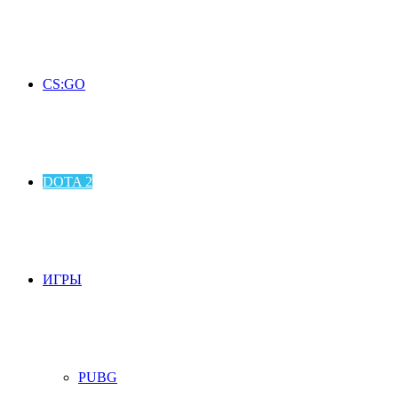
CS:GO
DOTA 2
ИГРЫ
PUBG