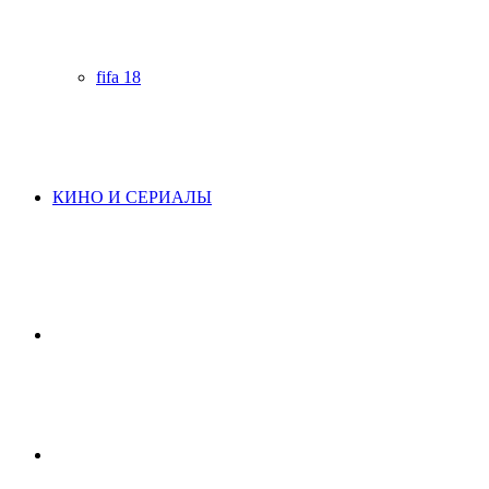
fifa 18
КИНО И СЕРИАЛЫ
Начните
поиск
Switch