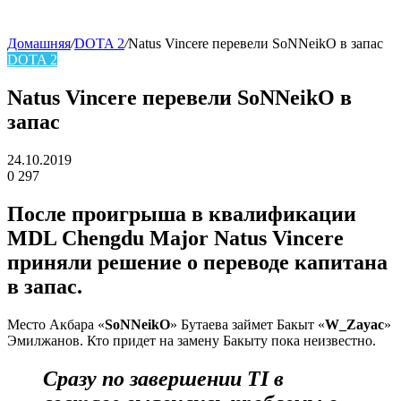
Домашняя
/
DOTA 2
/
Natus Vincere перевели SoNNeikO в запас
DOTA 2
skin
Natus Vincere перевели SoNNeikO в
запас
24.10.2019
0
297
Facebook
Twitter
LinkedIn
После проигрыша в квалификации
MDL Chengdu Major Natus Vincere
приняли решение о переводе капитана
в запас.
Место Акбара «
SoNNeikO
» Бутаева займет Бакыт «
W_Zayac
»
Эмилжанов. Кто придет на замену Бакыту пока неизвестно.
Сразу по завершении TI в