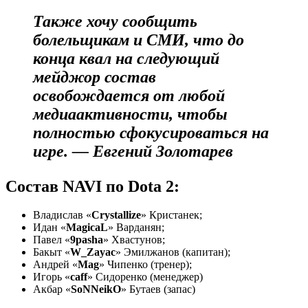
Также хочу сообщить
болельщикам и СМИ, что до
конца квал на следующий
мейджор состав
освобождается от любой
медиаактивности, чтобы
полностью сфокусироваться на
игре. —
Евгений Золотарев
Состав NAVI по Dota 2:
Владислав «
Crystallize
» Кристанек;
Идан «
MagicaL
» Варданян;
Павел «
9pasha
» Хвастунов;
Бакыт «
W_Zayac
» Эмилжанов (капитан);
Андрей «
Mag
» Чипенко (тренер);
Игорь «
caff
» Сидоренко (менеджер)
Акбар «
SoNNeikO
» Бутаев (запас)