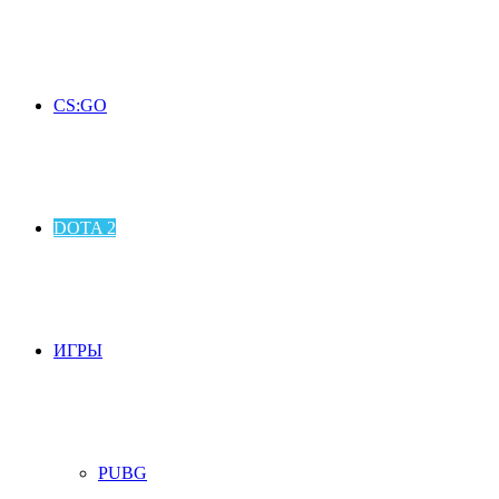
CS:GO
DOTA 2
ИГРЫ
PUBG