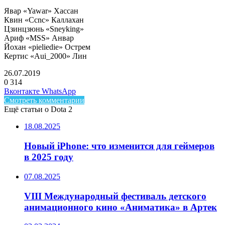
Явар «Yawar» Хассан
Квин «Ccnc» Каллахан
Цзинцзюнь «Sneyking»
Ариф «MSS» Анвар
Йохан «pieliedie» Острем
Кертис «Aui_2000» Лин
26.07.2019
0
314
Facebook
Twitter
LinkedIn
Telegram
Вконтакте
WhatsApp
Смотреть комментарии
Ещё статьи о Dota 2
18.08.2025
Новый iPhone: что изменится для геймеров
в 2025 году
07.08.2025
VIII Международный фестиваль детского
анимационного кино «Аниматика» в Артек