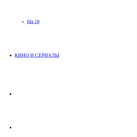
fifa 18
КИНО И СЕРИАЛЫ
Начните
поиск
Switch