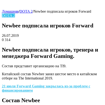
Домашняя
/
DOTA 2
/
Newbee подписала игроков Forward
DOTA 2
skin
Newbee подписала игроков Forward
26.07.2019
0
314
Facebook
Twitter
LinkedIn
Newbee подписала игроков, тренера и
менеджера Forward Gaming.
Cостав представит организацию на TI9.
Китайский состав Newbee занял шестое место в китайском
отборе на The International 2019.
21 июля Forward Gaming закрылась из-за проблем с
финансированием
Состав Newbee