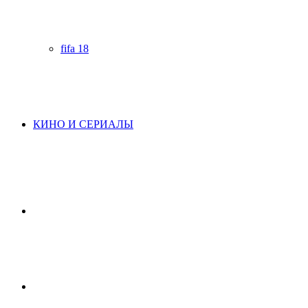
fifa 18
КИНО И СЕРИАЛЫ
Начните
поиск
Switch