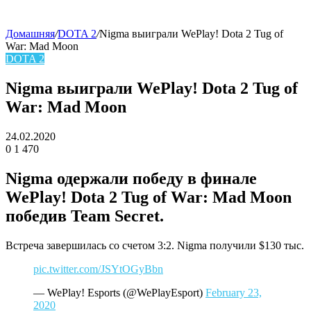
Домашняя
/
DOTA 2
/
Nigma выиграли WePlay! Dota 2 Tug of
War: Mad Moon
skin
DOTA 2
Nigma выиграли WePlay! Dota 2 Tug of
War: Mad Moon
24.02.2020
0
1 470
Facebook
Twitter
LinkedIn
Nigma
одержали победу в финале
WePlay! Dota 2 Tug of War: Mad Moon
победив
Team Secret.
Встреча завершилась со счетом 3:2. Nigma получили $130 тыс.
pic.twitter.com/JSYtOGyBbn
— WePlay! Esports (@WePlayEsport)
February 23,
2020