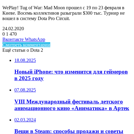
WePlay! Tug of War: Mad Moon прошел с 19 по 23 февраля в
Киеве. Восемь коллективов разыграли $300 тыс. Турнир не
вошел в систему Dota Pro Circuit.
24.02.2020
0
1 470
Facebook
Twitter
LinkedIn
Telegram
Вконтакте
WhatsApp
Смотреть комментарии
Ещё статьи о Dota 2
18.08.2025
Новый iPhone: что изменится для геймеров
в 2025 году
07.08.2025
VIII Международный фестиваль детского
анимационного кино «Аниматика» в Артек
02.03.2024
Вещи в Steam: способы продажи и советы