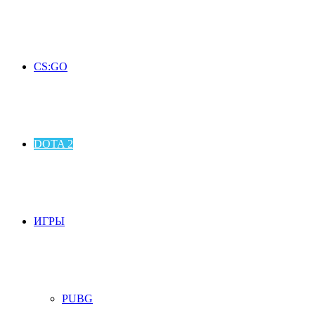
CS:GO
DOTA 2
ИГРЫ
PUBG