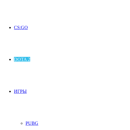
CS:GO
DOTA 2
ИГРЫ
PUBG