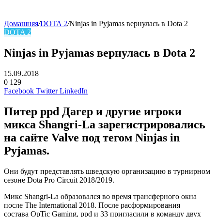
Домашняя
/
DOTA 2
/
Ninjas in Pyjamas вернулась в Dota 2
DOTA 2
Ninjas in Pyjamas вернулась в Dota 2
15.09.2018
0
129
Facebook
Twitter
LinkedIn
Питер ppd Дагер
и другие игроки
микса
Shangri-La
зарегистрировались
на сайте Valve под тегом
Ninjas in
Pyjamas
.
Они будут представлять шведскую организацию в турнирном
сезоне Dota Pro Circuit 2018/2019.
Микс Shangri-La образовался во время трансферного окна
после The International 2018. После расформирования
состава
OpTic Gaming
,
ppd
и
33
пригласили в команду двух