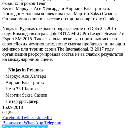
бывших игроков
Team
Secret.
Маркуса Ace Хёлгарда
и
Адриана Fata Тринкса
.
Последним членом коллектива стал
Мартин Saksa Саздов.
Он
закончил сезон в качестве стендина
compLexity Gaming
.
Ninjas in Pyjamas открыли подразделение по Dota 2 в 2015
году. Команда выиграла joinDOTA MLG Pro League Season 2 и
Esport SM 2015. Также заняла несколько призовых мест на
европейских чемпионатах, но не смогла пробиться ни на один
мейджор или турнир серии The International. В 2017 году
организация расформировала состав из-за слабых результатов
на международной сцене.
Ninjas in Pyjamas
Маркус Ace Хёлгард
Адриан Fata Тринкс
Нета 33 Шапира
Мартин Saksa Саздов
Питер ppd Дагер
15.09.2018
0
129
Facebook
Twitter
LinkedIn
Вконтакте
WhatsApp
Telegram
Смотреть комментарии