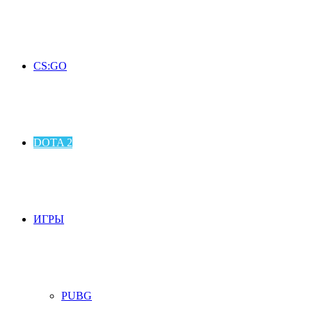
CS:GO
DOTA 2
ИГРЫ
PUBG