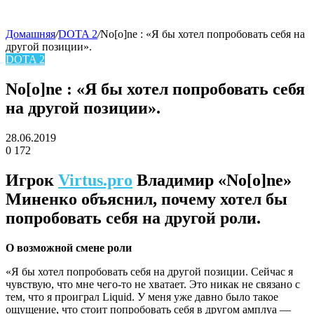
Домашняя
/
DOTA 2
/
No[o]ne : «Я бы хотел попробовать себя на
другой позиции».
skin
DOTA 2
No[o]ne : «Я бы хотел попробовать себя
на другой позиции».
28.06.2019
0
172
Facebook
Twitter
LinkedIn
Игрок
Virtus.pro
Владимир «No[o]ne»
Миненко объяснил, почему хотел бы
попробовать себя на другой роли.
О возможной смене роли
«Я бы хотел попробовать себя на другой позиции. Сейчас я
чувствую, что мне чего-то не хватает. Это никак не связано с
тем, что я проиграл Liquid. У меня уже давно было такое
ощущение, что стоит попробовать себя в другом амплуа —