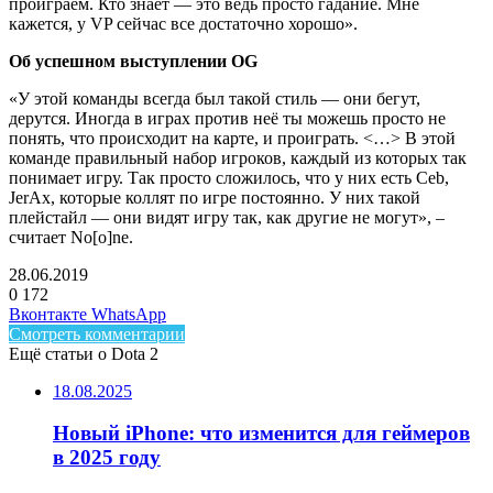
проиграем. Кто знает — это ведь просто гадание. Мне
кажется, у VP сейчас все достаточно хорошо».
Об успешном выступлении OG
«У этой команды всегда был такой стиль — они бегут,
дерутся. Иногда в играх против неё ты можешь просто не
понять, что происходит на карте, и проиграть. <…> В этой
команде правильный набор игроков, каждый из которых так
понимает игру. Так просто сложилось, что у них есть Ceb,
JerAx, которые коллят по игре постоянно. У них такой
плейстайл — они видят игру так, как другие не могут», –
считает No[o]ne.
28.06.2019
0
172
Facebook
Twitter
LinkedIn
Telegram
Вконтакте
WhatsApp
Смотреть комментарии
Ещё статьи о Dota 2
18.08.2025
Новый iPhone: что изменится для геймеров
в 2025 году