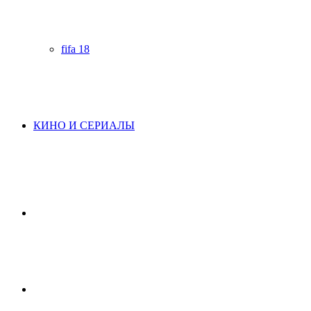
fifa 18
КИНО И СЕРИАЛЫ
Начните
поиск
Switch