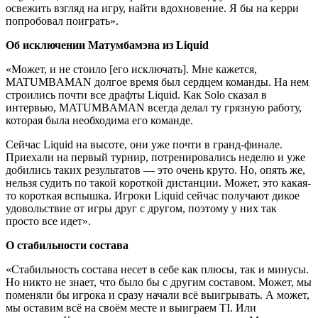
освежить взгляд на игру, найти вдохновение. Я бы на керри
попробовал поиграть».
Об исключении Матумбамэна из Liquid
«Может, и не стоило [его исключать]. Мне кажется,
MATUMBAMAN долгое время был сердцем команды. На нем
строились почти все драфты Liquid. Как Solo сказал в
интервью, MATUMBAMAN всегда делал ту грязную работу,
которая была необходима его команде.
Сейчас Liquid на высоте, они уже почти в гранд-финале.
Приехали на первый турнир, потренировались неделю и уже
добились таких результатов — это очень круто. Но, опять же,
нельзя судить по такой короткой дистанции. Может, это какая-
то короткая вспышка. Игроки Liquid сейчас получают дикое
удовольствие от игры друг с другом, поэтому у них так
просто все идет».
О стабильности состава
«Стабильность состава несет в себе как плюсы, так и минусы.
Но никто не знает, что было бы с другим составом. Может, мы
поменяли бы игрока и сразу начали всё выигрывать. А может,
мы оставим всё на своём месте и выиграем TI. Или