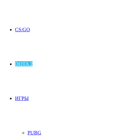
CS:GO
DOTA 2
ИГРЫ
PUBG