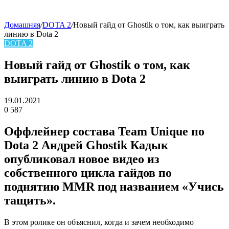
Домашняя
/
DOTA 2
/
Новый гайд от Ghostik о том, как выиграть
линию в Dota 2
skin
DOTA 2
Новый гайд от Ghostik о том, как
выиграть линию в Dota 2
19.01.2021
0
587
Facebook
Twitter
LinkedIn
Оффлейнер состава Team Unique по
Dota 2 Андрей Ghostik Кадык
опубликовал новое видео из
собственного цикла гайдов по
поднятию MMR под названием «Учись
тащить».
В этом ролике он объяснил, когда и зачем необходимо