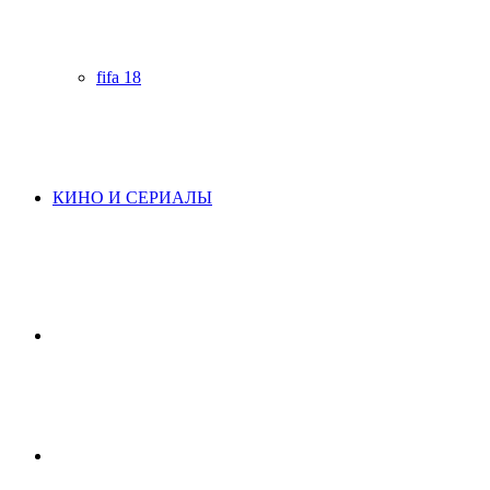
fifa 18
КИНО И СЕРИАЛЫ
Начните
поиск
Switch