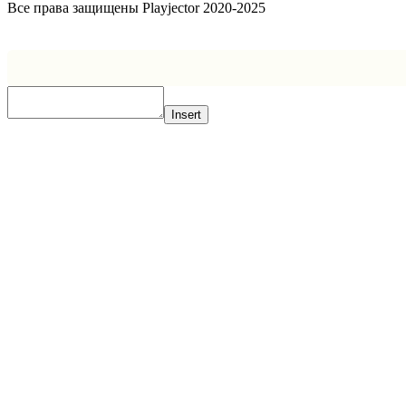
Все права защищены Playjector 2020-2025
Facebook
Twitter
WhatsApp
Telegram
Кнопка
«Наверх»
Insert