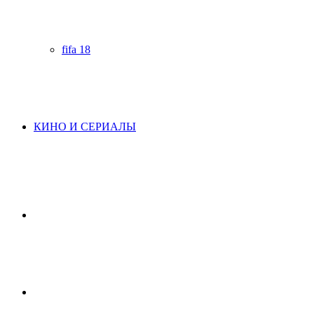
fifa 18
КИНО И СЕРИАЛЫ
Начните
поиск
Switch