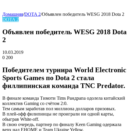
Домашняя
/
DOTA 2
/
Объявлен победитель WESG 2018 Dota 2
DOTA 2
skin
Объявлен победитель WESG 2018 Dota
2
10.03.2019
0
200
Facebook
Twitter
LinkedIn
Победителем турнира World Electronic
Sports Games по Dota 2 стала
филлипинская команда TNC Predator.
В финале команда Tимоти Tims Рандрапа одолела китайский
коллектив Gaming со счётом 2:0.
Тем самым заработав пол миллиона долларов призовых.
В плей-офф филипинцы не проиграли ни одной карты,
обыграв White-off.
В свою очередь, партнер по финалу Keen Gaming одержала
верх над EHOME и Team Ukraine Yellow.