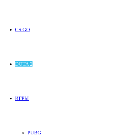
CS:GO
DOTA 2
ИГРЫ
PUBG