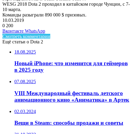
WESG 2018 Dota 2 проходил в китайском городе Чунцин, с 7-
10 марта.
Команды разыграли 890 000 $ призовых.
10.03.2019
0
200
Facebook
Twitter
LinkedIn
Telegram
Вконтакте
WhatsApp
Смотреть комментарии
Ещё статьи о Dota 2
18.08.2025
Новый iPhone: что изменится для геймеров
в 2025 году
07.08.2025
VIII Международный фестиваль детского
анимационного кино «Аниматика» в Артек
02.03.2024
Вещи в Steam: способы продажи и советы