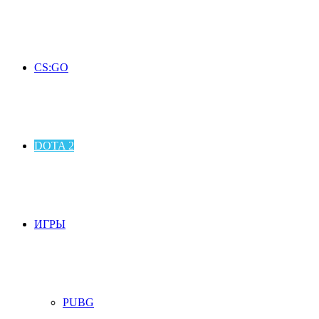
CS:GO
DOTA 2
ИГРЫ
PUBG