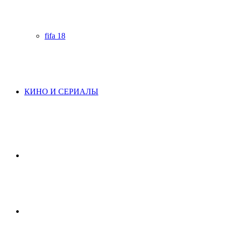
fifa 18
КИНО И СЕРИАЛЫ
Начните
поиск
Switch