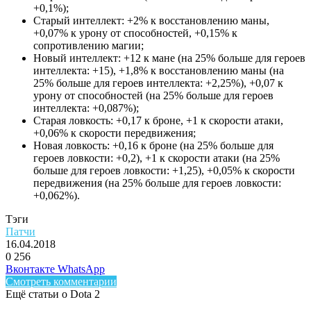
+0,1%);
Старый интеллект: +2% к восстановлению маны,
+0,07% к урону от способностей, +0,15% к
сопротивлению магии;
Новый интеллект: +12 к мане (на 25% больше для героев
интеллекта: +15), +1,8% к восстановлению маны (на
25% больше для героев интеллекта: +2,25%), +0,07 к
урону от способностей (на 25% больше для героев
интеллекта: +0,087%);
Старая ловкость: +0,17 к броне, +1 к скорости атаки,
+0,06% к скорости передвижения;
Новая ловкость: +0,16 к броне (на 25% больше для
героев ловкости: +0,2), +1 к скорости атаки (на 25%
больше для героев ловкости: +1,25), +0,05% к скорости
передвижения (на 25% больше для героев ловкости:
+0,062%).
Тэги
Патчи
16.04.2018
0
256
Facebook
Twitter
LinkedIn
Telegram
Вконтакте
WhatsApp
Смотреть комментарии
Ещё статьи о Dota 2