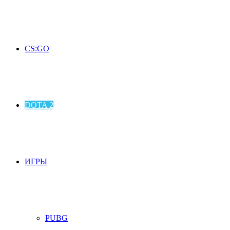
CS:GO
DOTA 2
ИГРЫ
PUBG