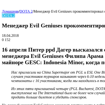
Домашняя
/
DOTA 2
/
Менеджер Evil Geniuses прокомментировал 
DOTA 2
skin
Менеджер Evil Geniuses прокомментиро
18.04.2018
0
152
Facebook
Twitter
LinkedIn
16 апреля Питер ppd Дагер высказался 
менеджера Evil Geniuses Филипа Арама 
майноре GESC: Indonesia Minor, когда п
Нас пригласили на China Supermajor от PGL и ESL One Bi
случаев участников турниров называют через 6-10 недел
чемпионаты с 16 участниками, когда мы находилось в то
Из этих пяти приглашений четыре (PGL Bucharest, DOTA S
выступление на The International было не более чем слу
продать больше билетов и убедить спонсоров.