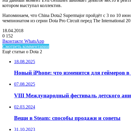
На данный момент Evil Geniuses занимает девятое место в рейти
котором выступал коллектив.
Напоминаем, что China Dota2 Supermajor пройдёт с 3 по 10 и
чемпионатом из серии Dota Pro Circuit перед The International 20
18.04.2018
0
152
Facebook
Twitter
LinkedIn
Telegram
Вконтакте
WhatsApp
Смотреть комментарии
Ещё статьи о Dota 2
18.08.2025
Новый iPhone: что изменится для геймеров в 
07.08.2025
VIII Международный фестиваль детского ан
02.03.2024
Вещи в Steam: способы продажи и советы
31.10.2023