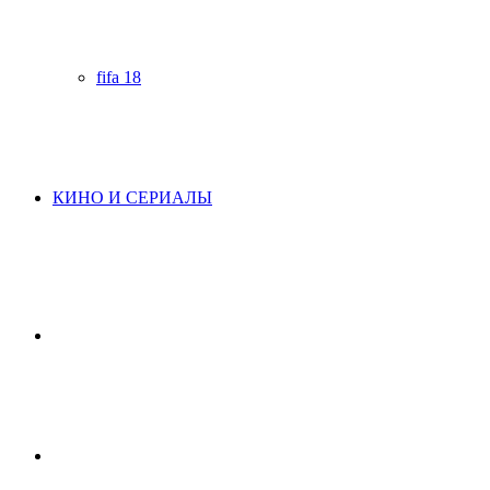
fifa 18
КИНО И СЕРИАЛЫ
Начните
поиск
Switch