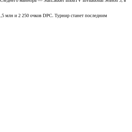
леднего майнора — StarLadder ImbaTV Invitational Season 5, в
,5 млн и 2 250 очков DPC. Турнир станет последним