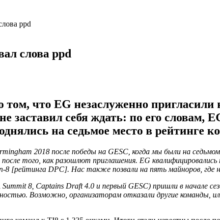
слова ppd
вал слова ppd
о том, что EG незаслуженно пригласили н
не заставил себя ждать: по его словам, 
однялись на седьмое место в рейтинге ком
rmingham 2018 после победы на GESC, когда мы были на седьмом 
ь после того, как разошлют приглашения. EG квалифицировались
п-8 [рейтинга DPC]. Нас также позвали на пять майноров, где 
ummit 8, Captains Draft 4.0 и первый GESC) пришли в начале сез
чайностью. Возможно, организаторам отказали другие команды, 