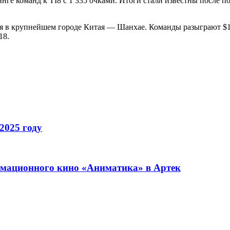
нге команд к TI8 с 1 335 очками. Итоги стали известны после пос
юня в крупнейшем городе Китая — Шанхае. Команды разыграют $1
18.
2025 году
имационного кино «Аниматика» в Артек