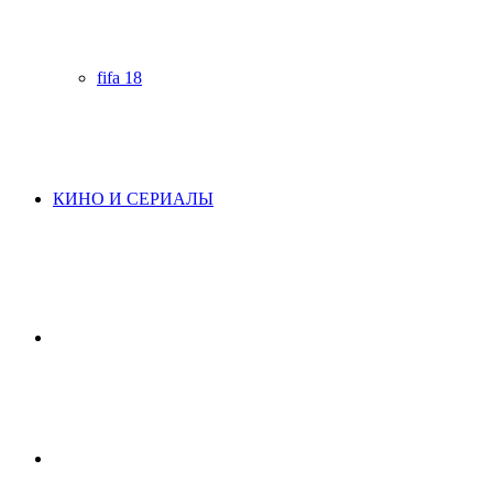
fifa 18
КИНО И СЕРИАЛЫ
Начните
поиск
Switch