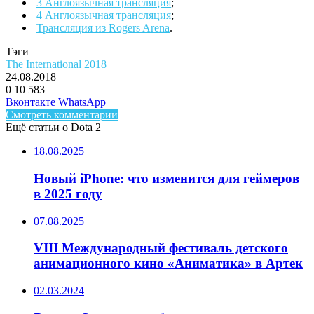
3 Англоязычная трансляция
;
4 Англоязычная трансляция
;
Трансляция из Rogers Arena
.
Тэги
The International 2018
24.08.2018
0
10 583
Facebook
Twitter
LinkedIn
Telegram
Вконтакте
WhatsApp
Смотреть комментарии
Ещё статьи о Dota 2
18.08.2025
Новый iPhone: что изменится для геймеров
в 2025 году
07.08.2025
VIII Международный фестиваль детского
анимационного кино «Аниматика» в Артек
02.03.2024