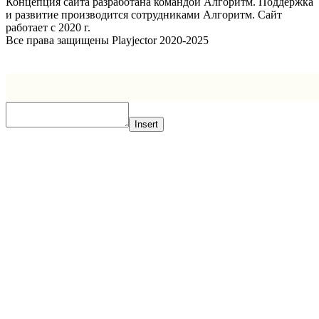
Концепция сайта разработана командой Алгоритм. Поддержка
и развитие производится сотрудниками Алгоритм. Сайт
работает с 2020 г.
Все права защищены Playjector 2020-2025
Facebook
Twitter
WhatsApp
Telegram
Кнопка
«Наверх»
Insert