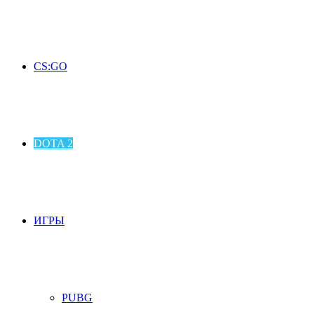
CS:GO
DOTA 2
ИГРЫ
PUBG