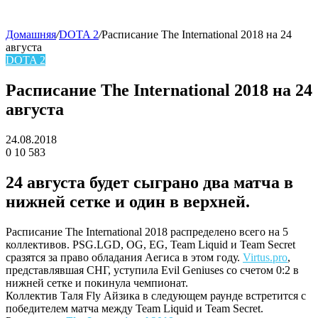
Домашняя
/
DOTA 2
/
Расписание The International 2018 на 24
августа
skin
DOTA 2
Расписание The International 2018 на 24
августа
24.08.2018
0
10 583
Facebook
Twitter
LinkedIn
24 августа будет сыграно два матча в
нижней сетке и один в верхней.
Расписание The International 2018 распределено всего на 5
коллективов. PSG.LGD, OG, EG, Team Liquid и Team Secret
сразятся за право обладания Аегиса в этом году.
Virtus.pro
,
представлявшая СНГ, уступила
Evil Geniuses
со счетом 0:2 в
нижней сетке и покинула чемпионат.
Коллектив
Таля Fly Айзика
в следующем раунде встретится с
победителем матча между
Team Liquid
и
Team Secret
.