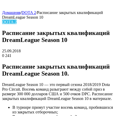
Домашняя
/
DOTA 2
/
Расписание закрытых квалификаций
DreamLeague Season 10
skin
DOTA 2
Расписание закрытых квалификаций
DreamLeague Season 10
25.09.2018
0
241
Facebook
Twitter
LinkedIn
Расписание закрытых квалификаций
DreamLeague Season 10.
DreamLeague Season 10 — это первый сезона 2018/2019 Dota
Pro Circuit. Восемь команд разыграют между собой приз в
размере 300 000 долларов США и 500 очков DPC. Расписание
закрытых квалификаций DreamLeague Season 10 в материале.
В турнире примут участие восемь команд, пробившихся
из закрытых отборочных;