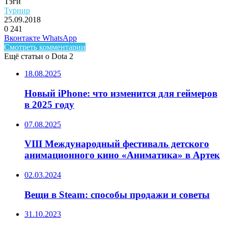
Тэги
Турнир
25.09.2018
0
241
Facebook
Twitter
LinkedIn
Telegram
Вконтакте
WhatsApp
Смотреть комментарии
Ещё статьи о Dota 2
18.08.2025
Новый iPhone: что изменится для геймеров
в 2025 году
07.08.2025
VIII Международный фестиваль детского
анимационного кино «Аниматика» в Артек
02.03.2024
Вещи в Steam: способы продажи и советы
31.10.2023