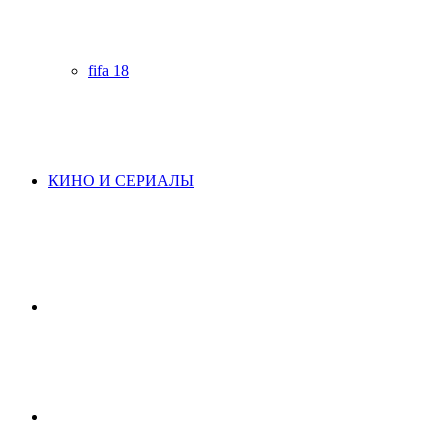
fifa 18
КИНО И СЕРИАЛЫ
Начните
поиск
Switch