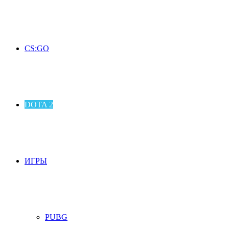
CS:GO
DOTA 2
ИГРЫ
PUBG