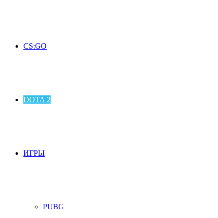
CS:GO
DOTA 2
ИГРЫ
PUBG