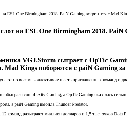
т на ESL One Birmingham 2018. PaiN Gaming встретится с Mad Kin
а слот на ESL One Birmingham 2018. PaiN
оминка
VGJ.Storm
сыграет с
OpTic Gam
и.
Mad Kings
поборются с
paiN Gaming
за
пают по восемь коллективов: шесть приглашенных команд и два 
rm обыграла
compLexity Gaming
, а OpTic Gaming оказалась сильн
ports
, а paiN Gaming выбила
Thunder Predator
.
 12 команд разыграют миллион долларов и 1,5 тыс. очков Dota Pr