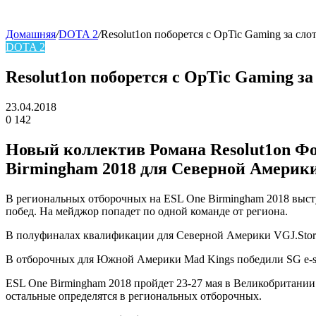
Домашняя
/
DOTA 2
/
Resolut1on поборется с OpTic Gaming за сло
DOTA 2
skin
Resolut1on поборется с OpTic Gaming з
23.04.2018
0
142
Facebook
Twitter
LinkedIn
Новый коллектив
Романа Resolut1on Ф
Birmingham 2018 для Северной Америк
В региональных отборочных на ESL One Birmingham 2018 высту
побед. На мейджор попадет по одной команде от региона.
В полуфиналах квалификации для Северной Америки VGJ.Sto
В отборочных для Южной Америки Mad Kings победили
SG e-s
ESL One Birmingham 2018 пройдет 23-27 мая в Великобритании.
остальные определятся в региональных отборочных.