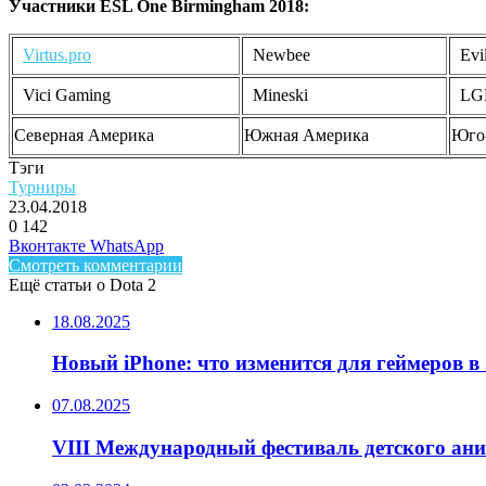
Участники ESL One Birmingham 2018:
Virtus.pro
Newbee
Evi
Vici Gaming
Mineski
LGD
Северная Америка
Южная Америка
Юго
Тэги
Турниры
23.04.2018
0
142
Facebook
Twitter
LinkedIn
Telegram
Вконтакте
WhatsApp
Смотреть комментарии
Ещё статьи о Dota 2
18.08.2025
Новый iPhone: что изменится для геймеров в 
07.08.2025
VIII Международный фестиваль детского ан