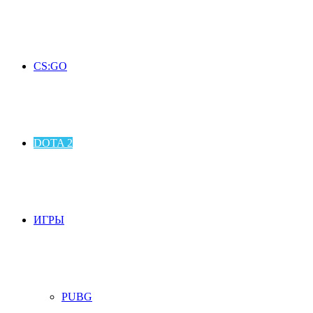
CS:GO
DOTA 2
ИГРЫ
PUBG