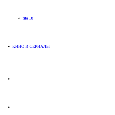
fifa 18
КИНО И СЕРИАЛЫ
Начните
поиск
Switch