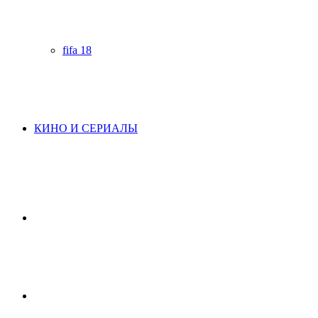
fifa 18
КИНО И СЕРИАЛЫ
Начните
поиск
Switch