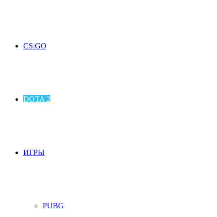
CS:GO
DOTA 2
ИГРЫ
PUBG