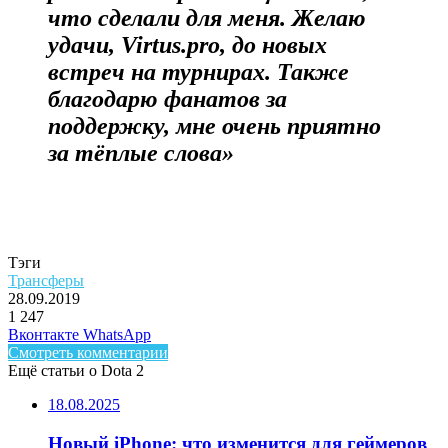
что сделали для меня. Желаю
удачи, Virtus.pro, до новых
встреч на турнирах. Также
благодарю фанатов за
поддержку, мне очень приятно
за тёплые слова»
Тэги
Трансферы
28.09.2019
1
247
Facebook
Twitter
LinkedIn
Telegram
Вконтакте
WhatsApp
Смотреть комментарии
Ещё статьи о Dota 2
18.08.2025
Новый iPhone: что изменится для геймеров