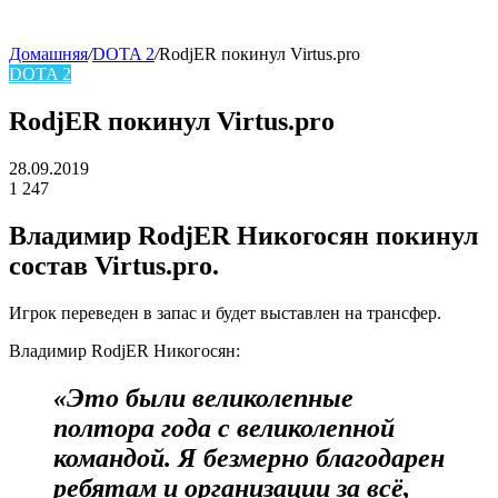
Домашняя
/
DOTA 2
/
RodjER покинул Virtus.pro
DOTA 2
skin
RodjER покинул Virtus.pro
28.09.2019
1
247
Facebook
Twitter
LinkedIn
Владимир RodjER Никогосян
покинул
состав
Virtus.pro.
Игрок переведен в запас и будет выставлен на трансфер.
Владимир RodjER Никогосян:
«Это были великолепные
полтора года с великолепной
командой. Я безмерно благодарен
ребятам и организации за всё,