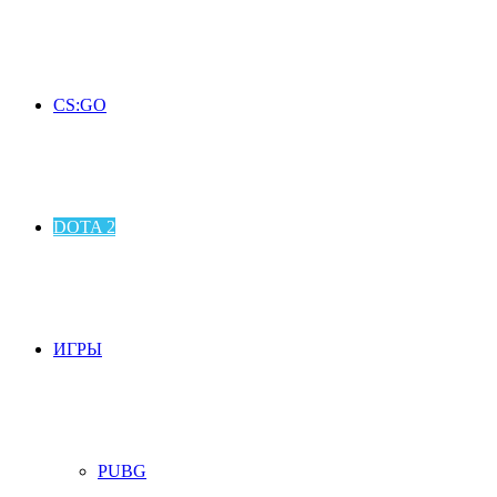
CS:GO
DOTA 2
ИГРЫ
PUBG