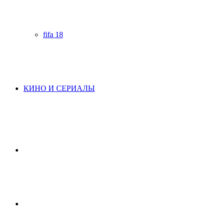
fifa 18
КИНО И СЕРИАЛЫ
Начните
поиск
Switch