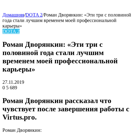
Домашняя
/
DOTA 2
/
Роман Дворянкин: «Эти три с половиной
года стали лучшим временем моей профессиональной
skin
карьеры»
DOTA 2
Роман Дворянкин: «Эти три с
половиной года стали лучшим
временем моей профессиональной
карьеры»
27.11.2019
0
5 689
Facebook
Twitter
LinkedIn
Роман Дворянкин рассказал что
чувствует после завершения работы с
Virtus.pro.
Роман Дворянкин: