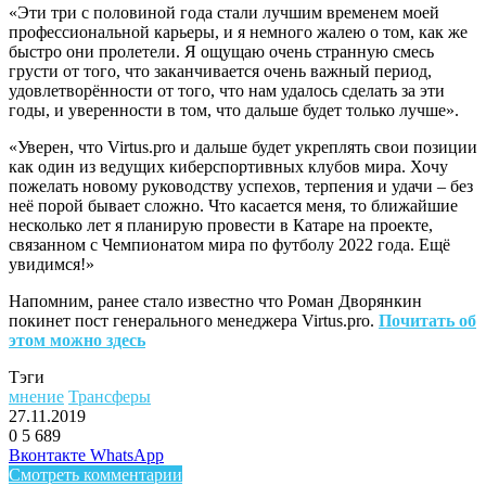
«Эти три с половиной года стали лучшим временем моей
профессиональной карьеры, и я немного жалею о том, как же
быстро они пролетели. Я ощущаю очень странную смесь
грусти от того, что заканчивается очень важный период,
удовлетворённости от того, что нам удалось сделать за эти
годы, и уверенности в том, что дальше будет только лучше».
«Уверен, что Virtus.pro и дальше будет укреплять свои позиции
как один из ведущих киберспортивных клубов мира. Хочу
пожелать новому руководству успехов, терпения и удачи – без
неё порой бывает сложно. Что касается меня, то ближайшие
несколько лет я планирую провести в Катаре на проекте,
связанном с Чемпионатом мира по футболу 2022 года. Ещё
увидимся!»
Напомним, ранее стало известно что Роман Дворянкин
покинет пост генерального менеджера Virtus.pro.
Почитать об
этом можно здесь
Тэги
мнение
Трансферы
27.11.2019
0
5 689
Facebook
Twitter
LinkedIn
Telegram
Вконтакте
WhatsApp
Смотреть комментарии