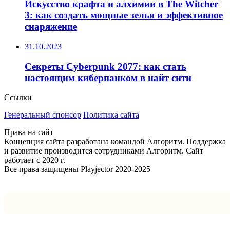
Искусство крафта и алхимии в The Witcher
3: как создать мощные зелья и эффективное
снаряжение
31.10.2023
Секреты Cyberpunk 2077: как стать
настоящим киберпанком в найт сити
Ссылки
Генеральный спонсор
Политика сайта
Права на сайт
Концепция сайта разработана командой Алгоритм. Поддержка
и развитие производится сотрудниками Алгоритм. Сайт
работает с 2020 г.
Все права защищены Playjector 2020-2025
Facebook
Twitter
WhatsApp
Telegram
Кнопка
«Наверх»