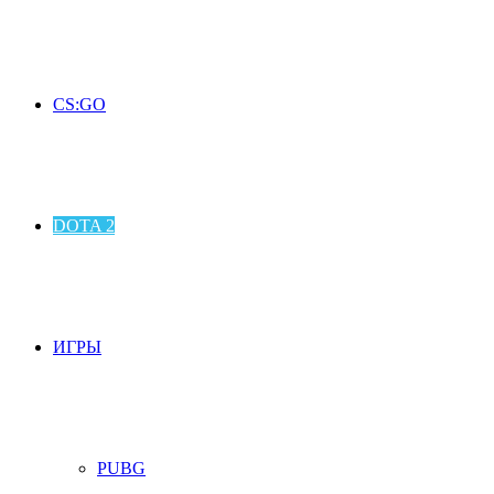
CS:GO
DOTA 2
ИГРЫ
PUBG