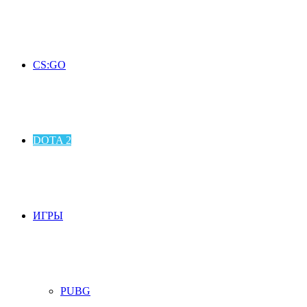
CS:GO
DOTA 2
ИГРЫ
PUBG