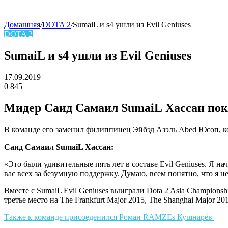
Домашняя
/
DOTA 2
/
SumaiL и s4 ушли из Evil Geniuses
DOTA 2
skin
SumaiL и s4 ушли из Evil Geniuses
17.09.2019
0
845
Facebook
Twitter
LinkedIn
Мидер
Саид Самаил SumaiL Хассан
пок
В команде его заменил филиппинец
Эйбэд Азэль Abed Юсоп
, 
Саид Самаил SumaiL Хассан:
«Это были удивительные пять лет в составе Evil Geniuses. Я н
вас всех за безумную поддержку. Думаю, всем понятно, что я н
Вместе с SumaiL Evil Geniuses выиграли Dota 2 Asia Championshi
третье место на The Frankfurt Major 2015, The Shanghai Major 20
Также к команде присоеденился
Роман RAMZEs Кушнарёв