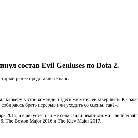
инул состав
Evil Geniuses
по Dota 2.
который ранее представлял
Fnatic
.
ачал карьеру в этой команде и здесь же хотел ее завершить. К со
е собираюсь брать перерыв или уходить со сцены, так?».
ps 2015, а в августе того же года стали чемпиономи The Internati
16, The Boston Major 2016 и The Kiev Major 2017.