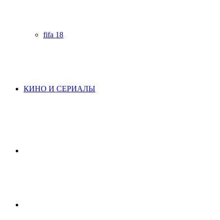
fifa 18
КИНО И СЕРИАЛЫ
Начните
поиск
Switch