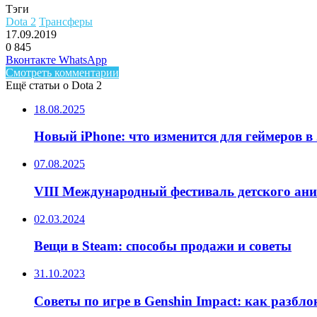
Тэги
Dota 2
Трансферы
17.09.2019
0
845
Facebook
Twitter
LinkedIn
Telegram
Вконтакте
WhatsApp
Смотреть комментарии
Ещё статьи о Dota 2
18.08.2025
Новый iPhone: что изменится для геймеров в 
07.08.2025
VIII Международный фестиваль детского ан
02.03.2024
Вещи в Steam: способы продажи и советы
31.10.2023
Советы по игре в Genshin Impact: как разбл