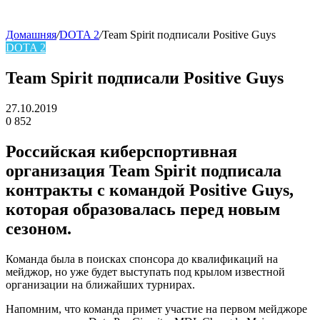
Домашняя
/
DOTA 2
/
Team Spirit подписали Positive Guys
DOTA 2
skin
Team Spirit подписали Positive Guys
27.10.2019
0
852
Facebook
Twitter
LinkedIn
Российская киберспортивная
организация Team Spirit подписала
контракты с командой Positive Guys,
которая образовалась перед новым
сезоном.
Команда была в поисках спонсора до квалификаций на
мейджор, но уже будет выступать под крылом известной
организации на ближайших турнирах.
Напомним, что команда примет участие на первом мейджоре