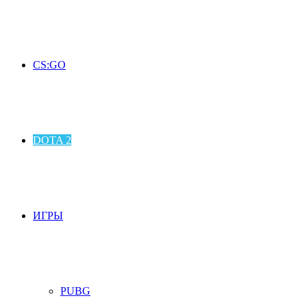
CS:GO
DOTA 2
ИГРЫ
PUBG