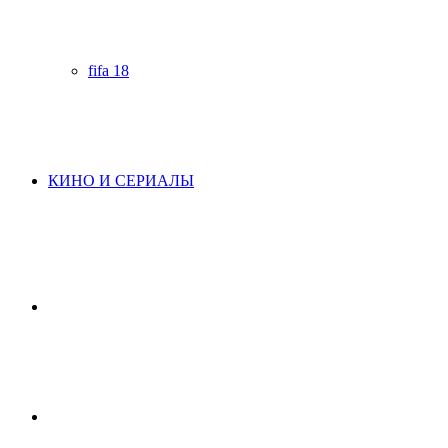
fifa 18
КИНО И СЕРИАЛЫ
Начните
поиск
Switch