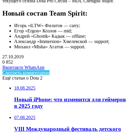
текущего сезона Dota Pro Circuit – MDL Chengdu Major.
Новый состав Team Spirit:
Игорь «iLTW» Филатов — carry;
Егор «Ergon» Козлов — mid;
Андрей «Ghostik» Кадык — offlane;
Александр «Immersion» Хмелевской — support;
Михаил «Misha» Агатов — support.
27.10.2019
0
852
Facebook
Twitter
LinkedIn
Telegram
Вконтакте
WhatsApp
Смотреть комментарии
Ещё статьи о Dota 2
18.08.2025
Новый iPhone: что изменится для геймеров
в 2025 году
07.08.2025
VIII Международный фестиваль детского