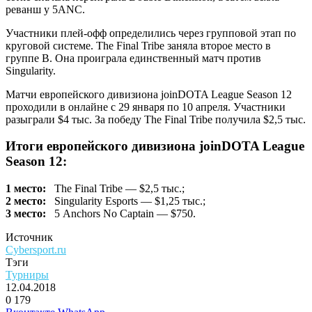
реванш у 5ANC.
Участники плей-офф определились через групповой этап по
круговой системе. The Final Tribe заняла второе место в
группе B. Она проиграла единственный матч против
Singularity.
Матчи европейского дивизиона joinDOTA League Season 12
проходили в онлайне с 29 января по 10 апреля. Участники
разыграли $4 тыс. За победу The Final Tribe получила $2,5 тыс.
Итоги европейского дивизиона joinDOTA League
Season 12:
1 место:
The Final Tribe
— $2,5 тыс.;
2 место:
Singularity Esports
— $1,25 тыс.;
3 место:
5 Anchors No Captain
— $750.
Источник
Cybersport.ru
Тэги
Турниры
12.04.2018
0
179
Facebook
Twitter
LinkedIn
Telegram