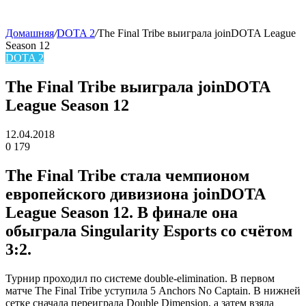
Домашняя
/
DOTA 2
/
The Final Tribe выигралa joinDOTA League
Season 12
skin
DOTA 2
The Final Tribe выигралa joinDOTA
League Season 12
12.04.2018
0
179
Facebook
Twitter
LinkedIn
The Final Tribe
стала чемпионом
европейского дивизиона joinDOTA
League Season 12. В финале она
обыграла
Singularity Esports
со счётом
3:2.
Турнир проходил по системе double-elimination. В первом
матче The Final Tribe уступила
5 Anchors No Captain
. В нижней
сетке сначала переиграла
Double Dimension
, а затем взяла