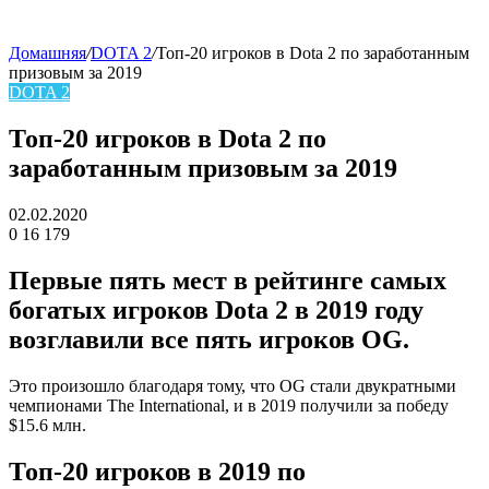
Домашняя
/
DOTA 2
/
Топ-20 игроков в Dota 2 по заработанным
призовым за 2019
skin
DOTA 2
Топ-20 игроков в Dota 2 по
заработанным призовым за 2019
02.02.2020
0
16 179
Facebook
Twitter
LinkedIn
Первые пять мест в рейтинге самых
богатых игроков Dota 2 в 2019 году
возглавили все пять игроков OG.
Это произошло благодаря тому, что OG стали двукратными
чемпионами The International, и в 2019 получили за победу
$15.6 млн.
Топ-20 игроков в 2019 по