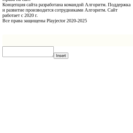
Концепция сайта разработана командой Алгоритм. Поддержка
и развитие производится сотрудниками Алгоритм. Сайт
работает с 2020 г.
Все права защищены Playjector 2020-2025
Facebook
Twitter
WhatsApp
Telegram
Кнопка
«Наверх»
Insert