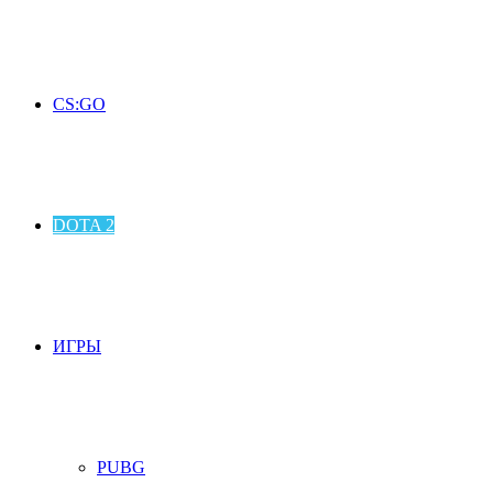
CS:GO
DOTA 2
ИГРЫ
PUBG