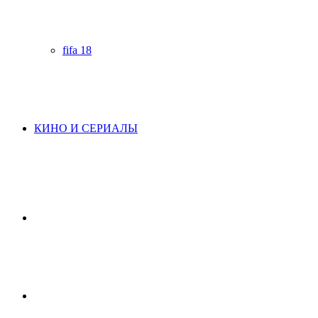
fifa 18
КИНО И СЕРИАЛЫ
Начните
поиск
Switch