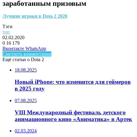
заработанным призовым
Лучшие игроки в Dota 2 2020
Тэги
топ
02.02.2020
0
16 179
Facebook
Twitter
LinkedIn
Telegram
Вконтакте
WhatsApp
Смотреть комментарии
Ещё статьи о Dota 2
18.08.2025
Новый iPhone: что изменится для геймеров
в 2025 году
07.08.2025
VIII Международный фестиваль детского
анимационного кино «Аниматика» в Артек
02.03.2024