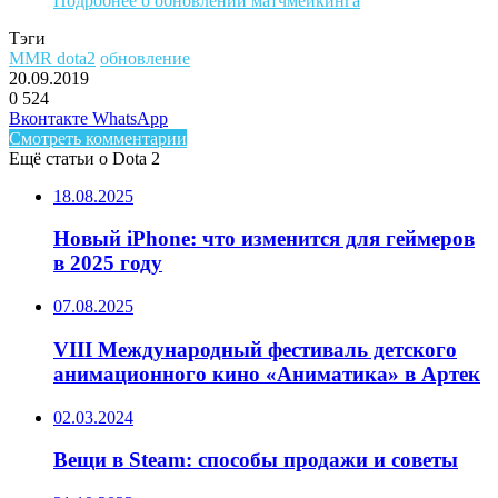
Подробнее о обновлении матчмейкинга
Тэги
MMR dota2
обновление
20.09.2019
0
524
Facebook
Twitter
LinkedIn
Telegram
Вконтакте
WhatsApp
Смотреть комментарии
Ещё статьи о Dota 2
18.08.2025
Новый iPhone: что изменится для геймеров
в 2025 году
07.08.2025
VIII Международный фестиваль детского
анимационного кино «Аниматика» в Артек
02.03.2024
Вещи в Steam: способы продажи и советы