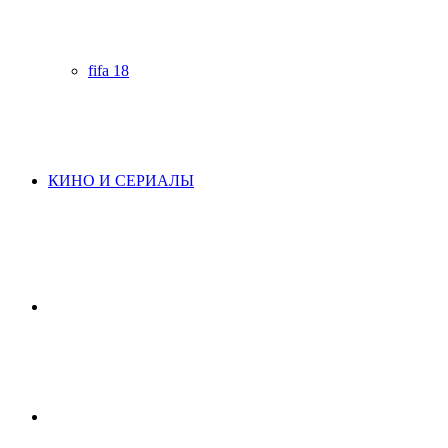
fifa 18
КИНО И СЕРИАЛЫ
Начните
поиск
Switch