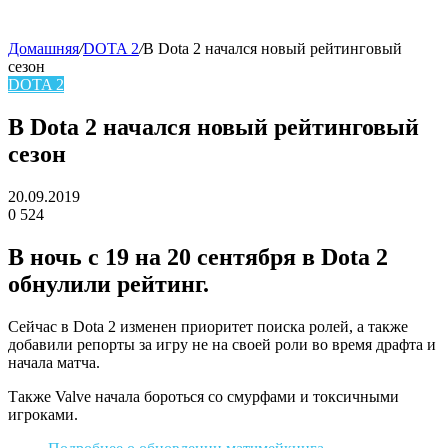
Домашняя
/
DOTA 2
/
В Dota 2 начался новый рейтинговый
сезон
skin
DOTA 2
В Dota 2 начался новый рейтинговый
сезон
20.09.2019
0
524
Facebook
Twitter
LinkedIn
В ночь с 19 на 20 сентября в Dota 2
обнулили рейтинг.
Сейчас в Dota 2 изменен приоритет поиска ролей, а также
добавили репорты за игру не на своей роли во время драфта и
начала матча.
Также Valve начала бороться со смурфами и токсичными
игроками.