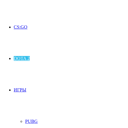
CS:GO
DOTA 2
ИГРЫ
PUBG